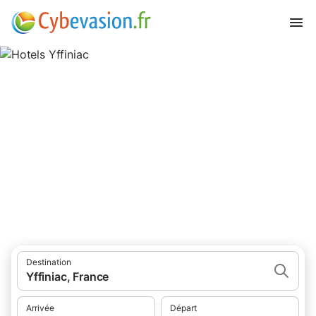
Hotels Yffiniac
hôtels à Yffiniac et ses environs.
Destination
Yffiniac, France
Arrivée
Départ