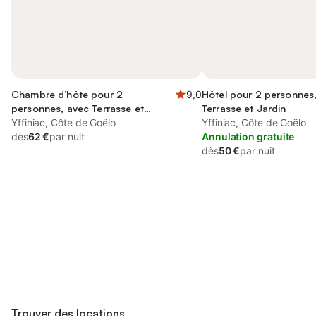
Chambre d’hôte pour 2
9,0
Hôtel pour 2 personnes
personnes, avec Terrasse et
Terrasse et Jardin
Jardin ainsi que Piscine et Sauna
Yffiniac, Côte de Goëlo
Yffiniac, Côte de Goëlo
dès
62 €
par nuit
Annulation gratuite
dès
50 €
par nuit
Connectez-vous et économisez
Se connecter
jusqu'à 10% sur nos logements.
Trouver des locations