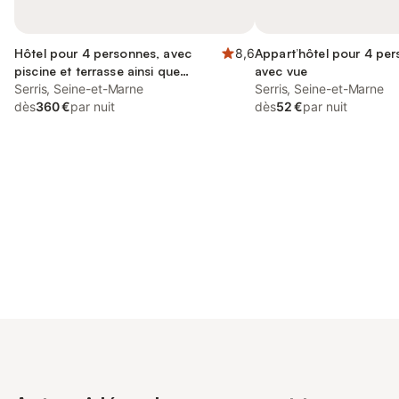
Hôtel pour 4 personnes, avec
8,6
Appart’hôtel pour 4 per
piscine et terrasse ainsi que
avec vue
jacuzzi et sauna
Serris, Seine-et-Marne
Serris, Seine-et-Marne
dès
360 €
par nuit
dès
52 €
par nuit
Connectez-vous et économisez
Se connecter
jusqu'à 10% sur nos logements.