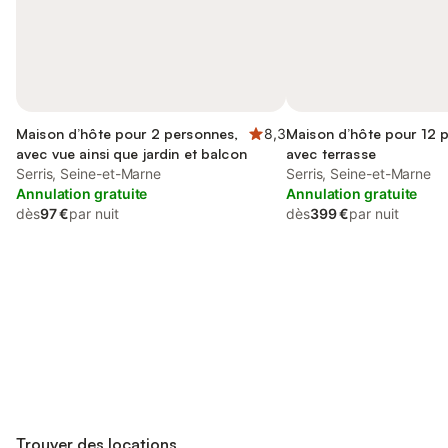
Maison d’hôte pour 2 personnes,
8,3
Maison d’hôte pour 12 
avec vue ainsi que jardin et balcon
avec terrasse
Serris, Seine-et-Marne
Serris, Seine-et-Marne
Annulation gratuite
Annulation gratuite
dès
97 €
par nuit
dès
399 €
par nuit
Connectez-vous et économisez
Se connecter
jusqu'à 10% sur nos logements.
Trouver des locations