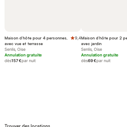
Maison d’hôte pour 4 personnes,
9,4
Maison d’hôte pour 2 p
avec vue et terrasse
avec jardin
Senlis, Oise
Senlis, Oise
Annulation gratuite
Annulation gratuite
dès
157 €
par nuit
dès
69 €
par nuit
Connectez-vous et économisez
Se connecter
jusqu'à 10% sur nos logements.
Trouver des locations