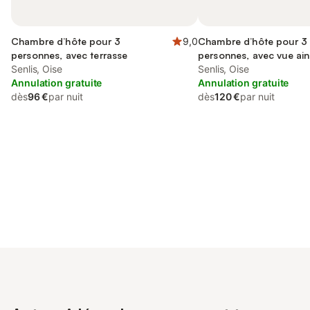
Chambre d’hôte pour 3
9,0
Chambre d’hôte pour 3
personnes, avec terrasse
personnes, avec vue ain
Senlis, Oise
jardin et terrasse
Senlis, Oise
Annulation gratuite
Annulation gratuite
dès
96 €
par nuit
dès
120 €
par nuit
Connectez-vous et économisez
Se connecter
jusqu'à 10% sur nos logements.