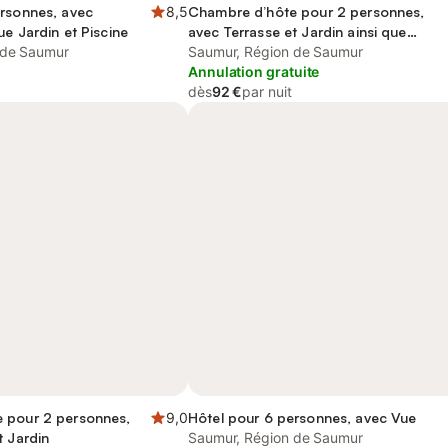
ersonnes, avec
8,5
Chambre d’hôte pour 2 personnes,
ue Jardin et Piscine
avec Terrasse et Jardin ainsi que
 de Saumur
Piscine et Vue
Saumur, Région de Saumur
Annulation gratuite
dès
92 €
par nuit
 pour 2 personnes,
9,0
Hôtel pour 6 personnes, avec Vue
t Jardin
Saumur, Région de Saumur