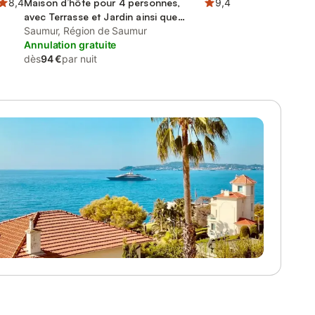
8,4
Maison d’hôte pour 4 personnes,
9,4
avec Terrasse et Jardin ainsi que
Piscine et Vue
Saumur, Région de Saumur
Annulation gratuite
dès
94 €
par nuit