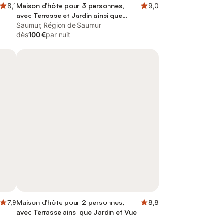
8,1
Maison d’hôte pour 3 personnes,
9,0
avec Terrasse et Jardin ainsi que
Piscine et Vue
Saumur, Région de Saumur
dès
100 €
par nuit
7,9
Maison d’hôte pour 2 personnes,
8,8
avec Terrasse ainsi que Jardin et Vue