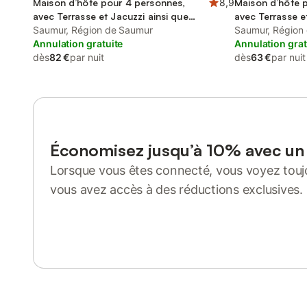
Maison d’hôte pour 4 personnes,
8,9
Maison d’hôte 
avec Terrasse et Jacuzzi ainsi que
avec Terrasse e
Jardin et Vue
Saumur, Région de Saumur
Saumur, Région
Annulation gratuite
Annulation grat
dès
82 €
par nuit
dès
63 €
par nuit
Économisez jusqu’à 10% avec u
Lorsque vous êtes connecté, vous voyez toujo
vous avez accès à des réductions exclusives.
Se connecter ou s'inscrire