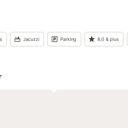
s
Jacuzzi
Parking
8,0
& plus
r