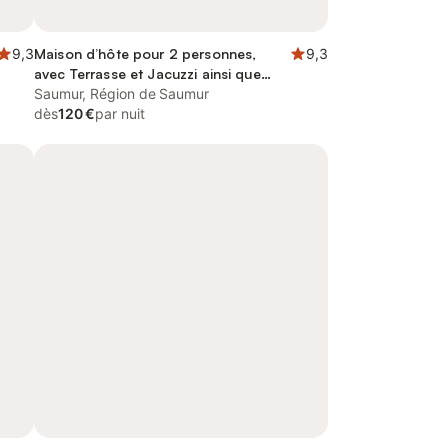
9,3
Maison d’hôte pour 2 personnes,
9,3
avec Terrasse et Jacuzzi ainsi que
Jardin et Vue
Saumur, Région de Saumur
dès
120 €
par nuit