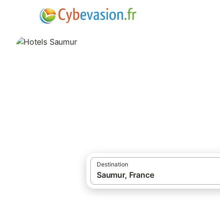
·
·
Locations de vacances
Maine-et-Loire
Hotels Saumur
hôtels à Saumur et ses environs.
Destination