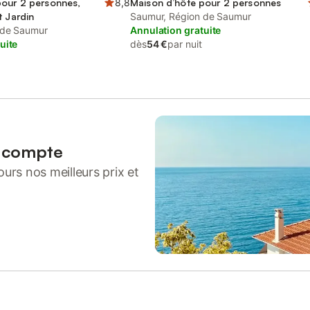
pour 2 personnes,
8,8
Maison d’hôte pour 2 personnes
t Jardin
Saumur, Région de Saumur
 de Saumur
Annulation gratuite
uite
dès
54 €
par nuit
n compte
urs nos meilleurs prix et