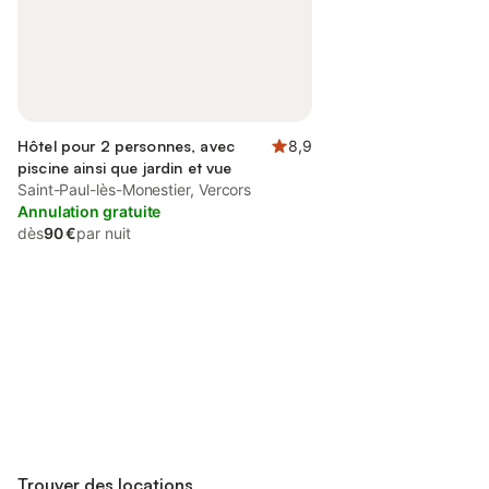
Hôtel pour 2 personnes, avec
8,9
piscine ainsi que jardin et vue
Saint-Paul-lès-Monestier, Vercors
Annulation gratuite
dès
90 €
par nuit
Connectez-vous et économisez
Se connecter
jusqu'à 10% sur nos logements.
Trouver des locations