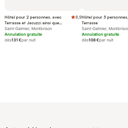
Hôtel pour 2 personnes, avec
8,9
Hôtel pour 3 personnes
Terrasse et Jacuzzi ainsi que
Terrasse
Jardin et Piscine
Saint-Galmier, Montbrison
Saint-Galmier, Montbriso
Annulation gratuite
Annulation gratuite
dès
131 €
par nuit
dès
108 €
par nuit
Connectez-vous et économisez
Se connecter
jusqu'à 10% sur nos logements.