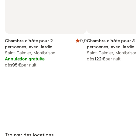
Chambre d’hôte pour 2
9,9
Chambre d’hôte pour 3
personnes, avec Jardin
personnes, avec Jardin 
Saint-Galmier, Montbrison
Saint-Galmier, Montbriso
Annulation gratuite
dès
122 €
par nuit
dès
95 €
par nuit
Connectez-vous et économisez
Se connecter
jusqu'à 10% sur nos logements.
Trouver des locations