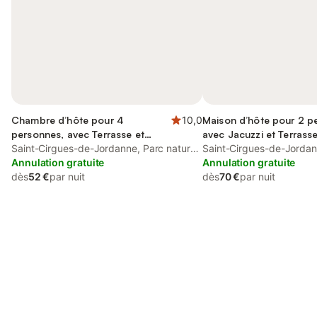
Chambre d’hôte pour 4
10,0
Maison d’hôte pour 2 p
personnes, avec Terrasse et
avec Jacuzzi et Terrasse
Jardin
Saint-Cirgues-de-Jordanne, Parc naturel
Jardin et Piscine
Saint-Cirgues-de-Jordan
régional des Volcans d'Auvergne
Annulation gratuite
régional des Volcans d'
Annulation gratuite
dès
52 €
par nuit
dès
70 €
par nuit
Connectez-vous et économisez
Se connecter
jusqu'à 10% sur nos logements.