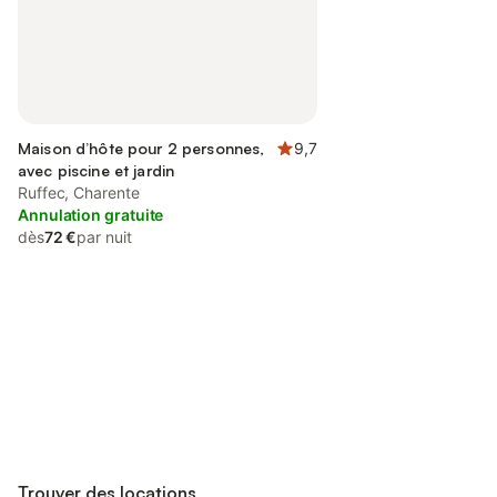
Maison d’hôte pour 2 personnes,
9,7
avec piscine et jardin
Ruffec, Charente
Annulation gratuite
dès
72 €
par nuit
Connectez-vous et économisez
Se connecter
jusqu'à 10% sur nos logements.
Trouver des locations