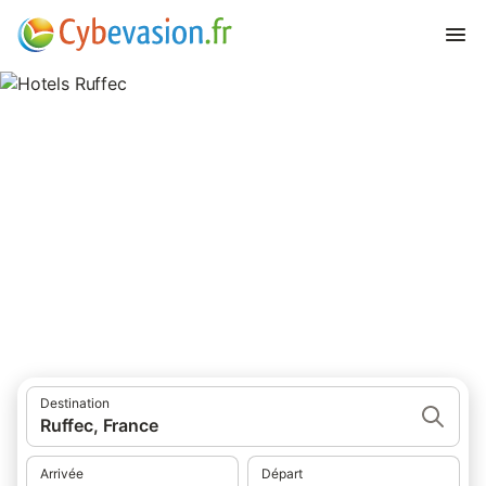
Hotels Ruffec
hôtels à Ruffec et ses environs.
Destination
Ruffec, France
Arrivée
Départ