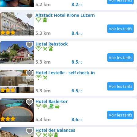
5.2 km
8.2
/10
Altstadt Hotel Krone Luzern
5.3 km
8.4
/10
Hotel Rebstock
5.3 km
8.5
/10
Hotel Lestelle - self check-in
5.3 km
6.5
/10
Hotel Baslertor
5.3 km
8.6
/10
Hotel des Balances