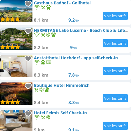
Gasthaus Badhof - Golfhotel
8.1 km
9.2
/10
HERMITAGE Lake Lucerne - Beach Club & Lifestyle Hotel
8.2 km
9
/10
Anstatthotel Hochdorf - app self-check-in
8.3 km
7.8
/10
Boutique Hotel Himmelrich
8.4 km
8.3
/10
Hotel Felmis Self Check-In
9 km
9.1
/10