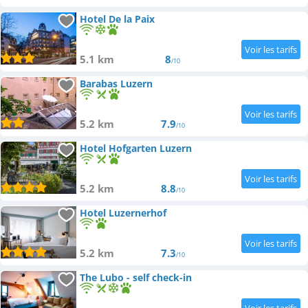
Hotel De la Paix
5.1 km
8
/10
Barabas Luzern
5.2 km
7.9
/10
Hotel Hofgarten Luzern
5.2 km
8.8
/10
Hotel Luzernerhof
5.2 km
7.3
/10
The Lubo - self check-in