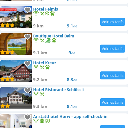
Hotel Felmis
9 km
9.1
/10
Boutique Hotel Balm
9.1 km
9
/10
Hotel Kreuz
9.2 km
8.3
/10
Hotel Ristorante Schlössli
9.3 km
8.1
/10
Anstatthotel Horw - app self-check-in