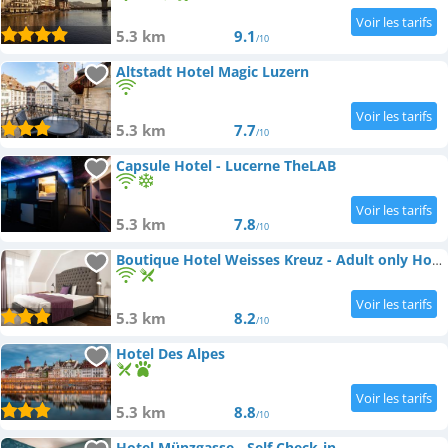
5.3 km
9.1
/10
Altstadt Hotel Magic Luzern
5.3 km
7.7
/10
Capsule Hotel - Lucerne TheLAB
5.3 km
7.8
/10
Boutique Hotel Weisses Kreuz - Adult only Hotel
5.3 km
8.2
/10
Hotel Des Alpes
5.3 km
8.8
/10
Hotel Münzgasse - Self Check-in