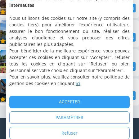
internautes
10.8 km
8.5
/10
Nous utilisons des cookies sur notre site (y compris des
Seehotel Kastanienbaum
cookies tiers) pour améliorer l'expérience utilisateur,
assurer le bon fonctionnement du site, réaliser des
analyses d'audience et vous proposer des offres
10.9 km
8.6
/10
publicitaires les plus adaptées.
Pour bénéficier de la meilleure expérience, vous pouvez
Hotel Matt
accepter ces cookies en cliquant sur "Accepter", refuser
tous les cookies en cliquant sur "Refuser" ou bien
personnaliser votre choix en cliquant sur "Paramétrer".
11 km
8.6
/10
Pour en savoir plus, veuillez consulter notre politique de
Hotel Sempachersee
gestion des cookies en cliquant
ici
11.9 km
7.3
ACCEPTER
/10
PARAMÉTRER
© Copyright 1998 - 2026 Cybevasion
Mentions légales
|
Confidentialité
|
CGU
|
Informations légales
|
Refuser
Système d'alerte
|
Espace propriétaire