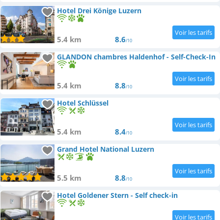
Hotel Drei Könige Luzern
5.4 km
8.6
/10
GLANDON chambres Haldenhof - Self-Check-In
5.4 km
8.8
/10
Hotel Schlüssel
5.4 km
8.4
/10
Grand Hotel National Luzern
5.5 km
8.8
/10
Hotel Goldener Stern - Self check-in