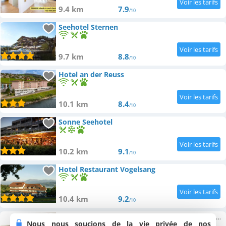
9.4 km
7.9
/10
Seehotel Sternen
9.7 km
8.8
/10
Hotel an der Reuss
10.1 km
8.4
/10
Sonne Seehotel
10.2 km
9.1
/10
Hotel Restaurant Vogelsang
10.4 km
9.2
/10
Swiss-Chalet Merlischachen - Romantik Schloss-Hotel am See
Nous nous soucions de la vie privée de nos