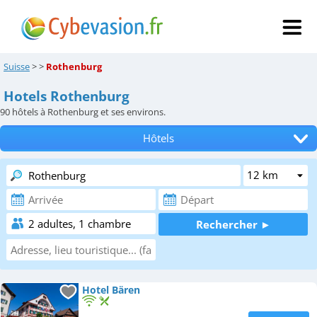
Suisse
>
>
Rothenburg
Hotels Rothenburg
90
hôtels à Rothenburg et ses environs.
Hôtels
Tous les hébergements
Chambres d'hôtes
Locations de vacances
Appartements
Campings
Hotel Bären