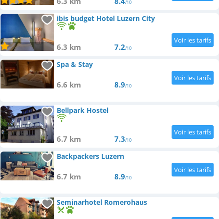
6.3 km
8.4
/10
ibis budget Hotel Luzern City
6.3 km
7.2
/10
Spa & Stay
6.6 km
8.9
/10
Bellpark Hostel
6.7 km
7.3
/10
Backpackers Luzern
6.7 km
8.9
/10
Seminarhotel Romerohaus