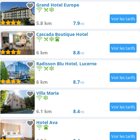
Grand Hotel Europe
5.8 km
7.9
/10
Cascada Boutique Hotel
6 km
8.8
/10
Radisson Blu Hotel, Lucerne
6 km
8.7
/10
Villa Maria
6.1 km
8.4
/10
Hotel Ava