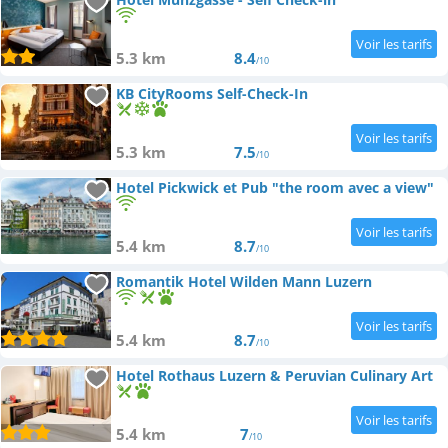
5.3 km
8.4
/10
KB CityRooms Self-Check-In
5.3 km
7.5
/10
Hotel Pickwick et Pub "the room avec a view"
5.4 km
8.7
/10
Romantik Hotel Wilden Mann Luzern
5.4 km
8.7
/10
Hotel Rothaus Luzern & Peruvian Culinary Art
5.4 km
7
/10