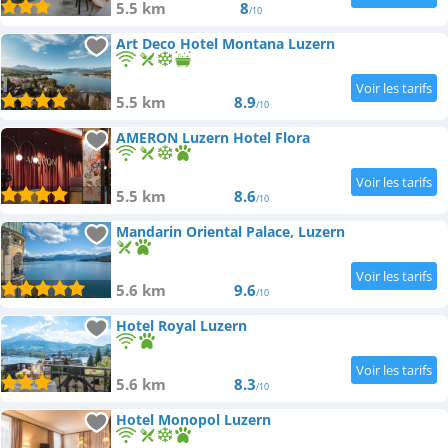
5.5 km
8
/10
Art Deco Hotel Montana Luzern
5.5 km
8.9
/10
AMERON Luzern Hotel Flora
5.5 km
8.6
/10
Mandarin Oriental Palace, Luzern
5.6 km
9.6
/10
Hotel Royal Luzern
5.6 km
8.3
/10
Hotel Monopol Luzern