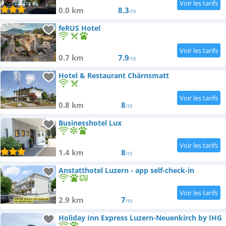
0.0 km
8.3
/10
feRUS Hotel
0.7 km
7.9
/10
Hotel & Restaurant Chärnsmatt
0.8 km
8
/10
Businesshotel Lux
1.4 km
8
/10
Anstatthotel Luzern - app self-check-in
2.9 km
7
/10
Holiday Inn Express Luzern-Neuenkirch by IHG