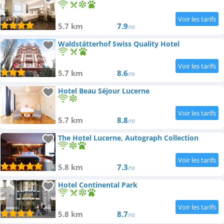
5.7 km
7.9
/10
Waldstätterhof Swiss Quality Hotel
5.7 km
8.6
/10
Hotel Beau Séjour Lucerne
5.7 km
8.8
/10
The Hotel Lucerne, Autograph Collection
5.8 km
7.3
/10
Hotel Continental Park
5.8 km
8.7
/10