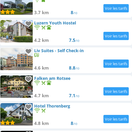
3.7 km
8
/10
Luzern Youth Hostel
4.2 km
7.5
/10
Liv Suites - Self Check-in
4.6 km
8.8
/10
Falken am Rotsee
4.7 km
7.1
/10
Hotel Thorenberg
4.8 km
8
/10