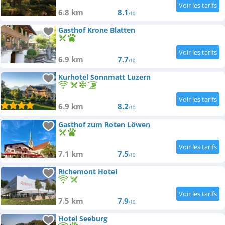
6.8 km
8.1
/10
Gasthof Krone Blatten
6.9 km
7.7
/10
Kurhotel Sonnmatt Luzern
6.9 km
8.2
/10
Gasthof zum Roten Löwen
7.1 km
7.5
/10
Richemont Hotel
7.5 km
7.9
/10
Hotel Seeburg