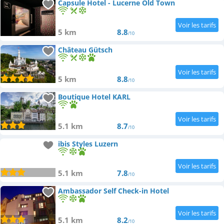
Capsule Hotel - Lucerne Old Town
5 km
8.8
/10
Château Gütsch
5 km
8.8
/10
Boutique Hotel KARL
5.1 km
8.7
/10
ibis Styles Luzern
5.1 km
7.8
/10
Ambassador Self Check-in Hotel
5.1 km
8.2
/10