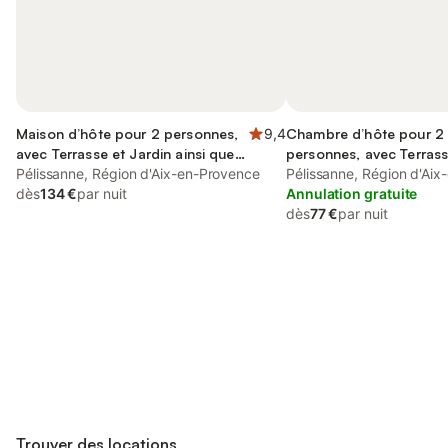
Maison d’hôte pour 2 personnes,
9,4
Chambre d’hôte pour 2
avec Terrasse et Jardin ainsi que
personnes, avec Terrass
Piscine et Vue
Pélissanne, Région d'Aix-en-Provence
Jardin et Vue
Pélissanne, Région d'Ai
dès
134 €
par nuit
Annulation gratuite
dès
77 €
par nuit
Connectez-vous et économisez
Se connecter
jusqu'à 10% sur nos logements.
Trouver des locations