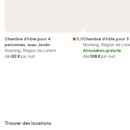
Chambre d’hôte pour 4
9,0
Chambre d’hôte pour 3
personnes, avec Jardin
Nostang, Région de Lori
Nostang, Région de Lorient
Annulation gratuite
dès
92 €
par nuit
dès
108 €
par nuit
Connectez-vous et économisez
Se connecter
jusqu'à 10% sur nos logements.
Trouver des locations