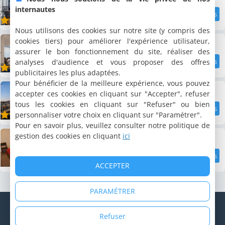
internautes
11.5 km
8.7
/10
Nous utilisons des cookies sur notre site (y compris des
Keizershof Hotel Aalst
cookies tiers) pour améliorer l'expérience utilisateur,
assurer le bon fonctionnement du site, réaliser des
analyses d'audience et vous proposer des offres
11.6 km
8.8
/10
publicitaires les plus adaptées.
Pour bénéficier de la meilleure expérience, vous pouvez
Tower Hotel Aalst
accepter ces cookies en cliquant sur "Accepter", refuser
tous les cookies en cliquant sur "Refuser" ou bien
personnaliser votre choix en cliquant sur "Paramétrer".
11.8 km
8.8
/10
Pour en savoir plus, veuillez consulter notre politique de
Aparthotel Malpertuus
gestion des cookies en cliquant
ici
12 km
9.3
ACCEPTER
/10
PARAMÉTRER
© Copyright 1998 - 2026 Cybevasion
Mentions légales
|
Confidentialité
|
CGU
|
Informations légales
|
Refuser
Système d'alerte
|
Espace propriétaire