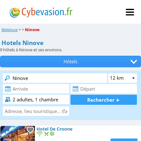
Belgique
>
>
Ninove
Hotels Ninove
9
hôtels à Ninove et ses environs.
Hôtels
Tous les hébergements
Chambres d'hôtes
Locations de vacances
Appartements
Campings
Hotel De Croone