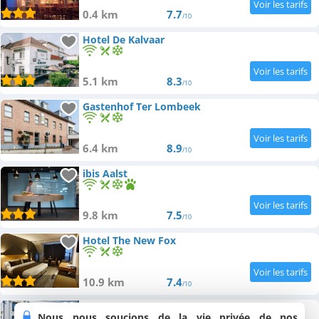
0.4 km
7.7
/10
Hotel De Kalvaar
5.1 km
8.3
/10
Gastenhof Ter Lombeek
6.4 km
8.9
/10
ibis Aalst
9.8 km
7.5
/10
Hotel The New Fox
10.9 km
7.4
/10
Hotel Royal Astrid
Nous nous soucions de la vie privée de nos