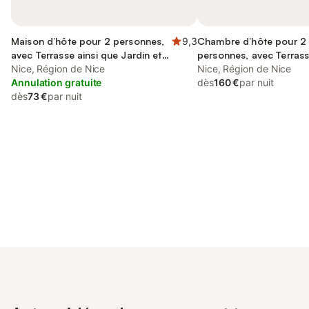
Maison d’hôte pour 2 personnes,
9,3
Chambre d’hôte pour 2
avec Terrasse ainsi que Jardin et
personnes, avec Terrass
Vue
Nice, Région de Nice
que Jardin et Vue
Nice, Région de Nice
Annulation gratuite
dès
160 €
par nuit
dès
73 €
par nuit
Connectez-vous et économisez
Se connecter
jusqu'à 10% sur nos logements.