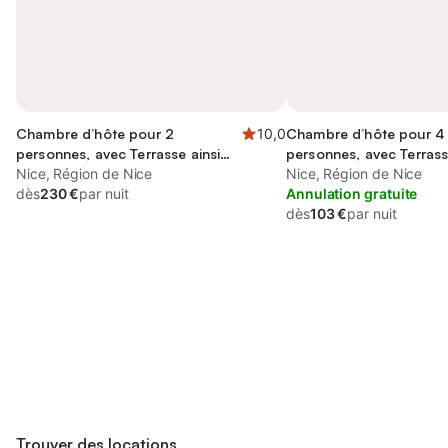
Chambre d’hôte pour 2
10,0
Chambre d’hôte pour 4
personnes, avec Terrasse ainsi
personnes, avec Terrass
que Jardin et Piscine
Nice, Région de Nice
que Jardin et Piscine
Nice, Région de Nice
dès
230 €
par nuit
Annulation gratuite
dès
103 €
par nuit
Connectez-vous et économisez
Se connecter
jusqu'à 10% sur nos logements.
Trouver des locations