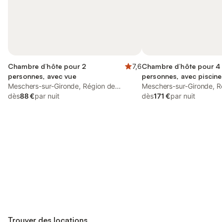
Chambre d’hôte pour 2
7,6
Chambre d’hôte pour 4
personnes, avec vue
personnes, avec piscine
Meschers-sur-Gironde, Région de
jardin et jacuzzi
Meschers-sur-Gironde, R
Rochefort
dès
88 €
par nuit
Rochefort
dès
171 €
par nuit
Connectez-vous et économisez
Se connecter
jusqu'à 10% sur nos logements.
Trouver des locations