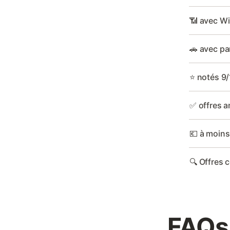
📶 avec WiF
🚗 avec pa
⭐ notés 9/
✅ offres a
💶 à moins
🔍 Offres 
FAQs