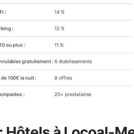
i :
14 %
rking :
12 %
10 ou plus :
11 %
nnulables gratuitement :
6 établissements
 de 100€ la nuit :
8 offres
comparées :
20+ prestataires
: Hôtels à Locoal-M