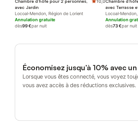
Chambre d’hôte pour 2 personnes,
10,0
Chambre d’hôte
avec Jardin
avec Terrasse e
Locoal-Mendon, Région de Lorient
Locoal-Mendon, 
Annulation gratuite
Annulation grat
dès
99 €
par nuit
dès
73 €
par nuit
Économisez jusqu’à 10% avec u
Lorsque vous êtes connecté, vous voyez toujo
vous avez accès à des réductions exclusives.
Se connecter ou s'inscrire