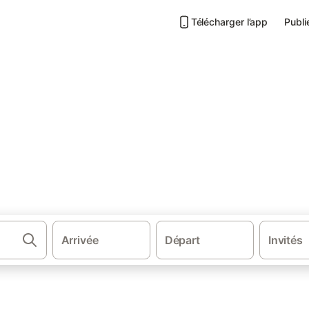
Télécharger l’app
Publi
ls à Locoal-Mendon
endon
Arrivée
Départ
Invités