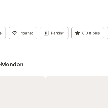
e
Internet
Parking
8,0
& plus
al-Mendon