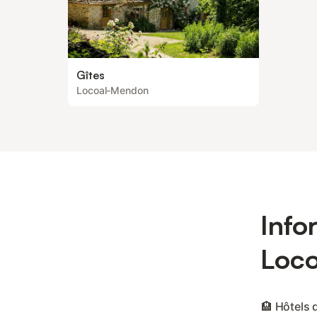
Gîtes
Locoal-Mendon
Info
Loc
🏨 Hôtels 