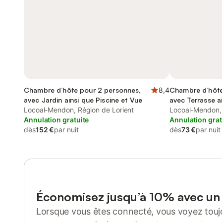
Chambre d’hôte pour 2 personnes,
8,4
Chambre d’hôte
avec Jardin ainsi que Piscine et Vue
avec Terrasse a
Locoal-Mendon, Région de Lorient
Locoal-Mendon, 
Annulation gratuite
Annulation grat
dès
152 €
par nuit
dès
73 €
par nuit
Économisez jusqu’à 10% avec u
Lorsque vous êtes connecté, vous voyez toujo