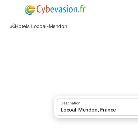
·
·
Locations de vacances
Morbihan
Hôte
Hotels Locoal-M
hôtels à Locoal-Mendon et ses environs.
Destination