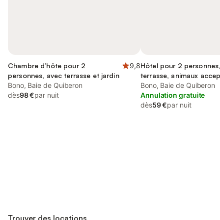
Chambre d’hôte pour 2
9,8
Hôtel pour 2 personnes
personnes, avec terrasse et jardin
terrasse, animaux acce
Bono, Baie de Quiberon
Bono, Baie de Quiberon
dès
98 €
par nuit
Annulation gratuite
dès
59 €
par nuit
Connectez-vous et économisez
Se connecter
jusqu'à 10% sur nos logements.
Trouver des locations