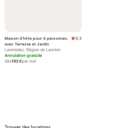
Maison d’hôte pour 6 personnes,
9,3
avec Terrasse et Jardin
Lanmodez, Région de Lannion
Annulation gratuite
dès
192 €
par nuit
Connectez-vous et économisez
Se connecter
jusqu'à 10% sur nos logements.
Trouver des locations