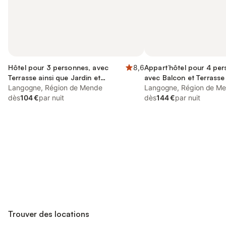
Hôtel pour 3 personnes, avec
8,6
Appart’hôtel pour 4 per
Terrasse ainsi que Jardin et
avec Balcon et Terrasse 
Piscine
Langogne, Région de Mende
Vue sur le lac et Vue
Langogne, Région de M
dès
104 €
par nuit
dès
144 €
par nuit
Connectez-vous et économisez
Se connecter
jusqu'à 10% sur nos logements.
Trouver des locations