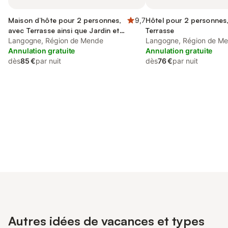
Maison d’hôte pour 2 personnes,
9,7
Hôtel pour 2 personnes
avec Terrasse ainsi que Jardin et
Terrasse
Vue
Langogne, Région de Mende
Langogne, Région de M
Annulation gratuite
Annulation gratuite
dès
85 €
par nuit
dès
76 €
par nuit
Connectez-vous et économisez
Se connecter
jusqu'à 10% sur nos logements.
Autres idées de vacances et types