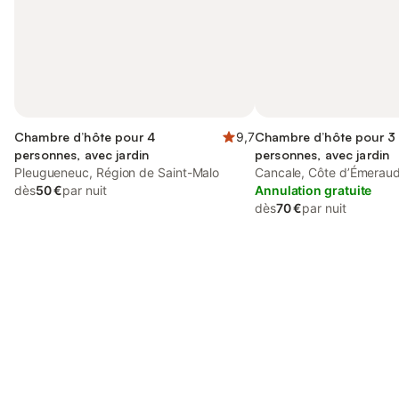
Chambre d’hôte pour 4
9,7
Chambre d’hôte pour 3
personnes, avec jardin
personnes, avec jardin
Pleugueneuc, Région de Saint-Malo
Cancale, Côte d’Émerau
dès
50 €
par nuit
Annulation gratuite
dès
70 €
par nuit
Connectez-vous et économisez
Se connecter
jusqu'à 10% sur nos logements.