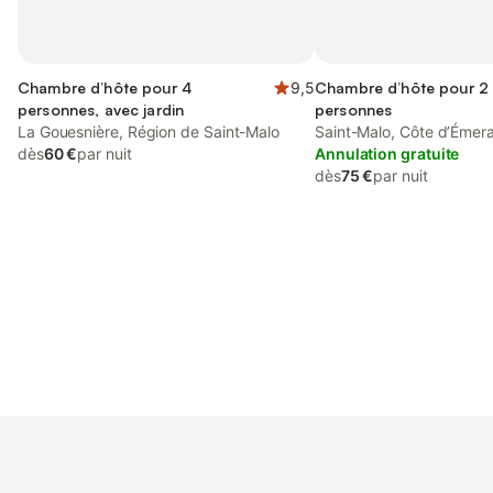
Chambre d’hôte pour 4
9,5
Chambre d’hôte pour 2
personnes, avec jardin
personnes
La Gouesnière, Région de Saint-Malo
Saint-Malo, Côte d’Émer
dès
60 €
par nuit
Annulation gratuite
dès
75 €
par nuit
Connectez-vous et économisez
Se connecter
jusqu'à 10% sur nos logements.