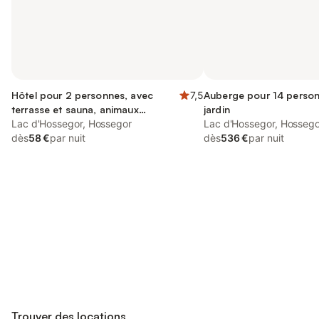
Hôtel pour 2 personnes, avec
7,5
Auberge pour 14 person
terrasse et sauna, animaux
jardin
acceptés
Lac d'Hossegor, Hossegor
Lac d'Hossegor, Hossego
dès
58 €
par nuit
dès
536 €
par nuit
Connectez-vous et économisez
Se connecter
jusqu'à 10% sur nos logements.
Trouver des locations