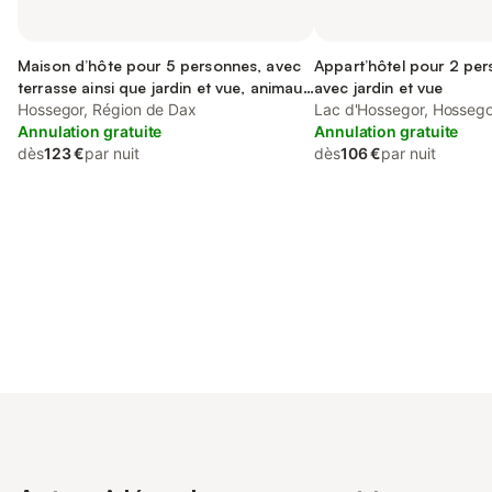
Maison d’hôte pour 5 personnes, avec
Appart’hôtel pour 2 per
terrasse ainsi que jardin et vue, animaux
avec jardin et vue
acceptés
Hossegor, Région de Dax
Lac d'Hossegor, Hossego
Annulation gratuite
Annulation gratuite
dès
123 €
par nuit
dès
106 €
par nuit
Connectez-vous et économisez
Se connecter
jusqu'à 10% sur nos logements.