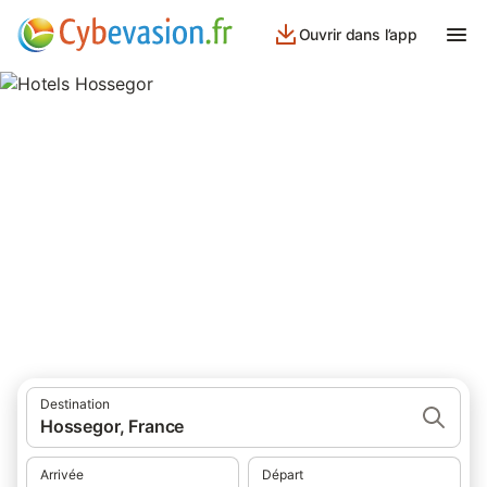
Ouvrir dans l’app
Hotels Hossegor
hôtels à Hossegor et ses environs.
Destination
Hossegor, France
Arrivée
Départ