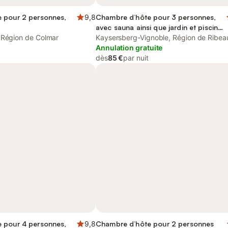
 pour 2 personnes,
9,8
Chambre d’hôte pour 3 personnes,
avec sauna ainsi que jardin et piscine,
 Région de Colmar
animaux acceptés
Kaysersberg-Vignoble, Région de Ribeau
Annulation gratuite
dès
85 €
par nuit
 pour 4 personnes,
9,8
Chambre d’hôte pour 2 personnes