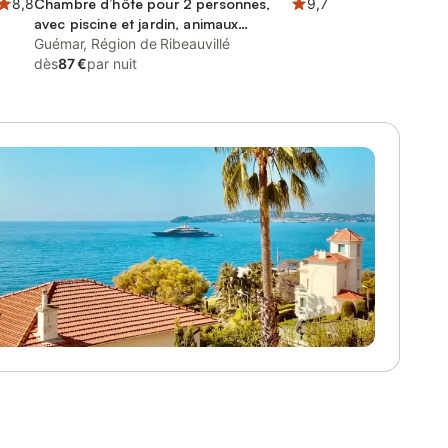
8,8
Chambre d’hôte pour 2 personnes,
9,7
avec piscine et jardin, animaux
acceptés
Guémar, Région de Ribeauvillé
dès
87 €
par nuit