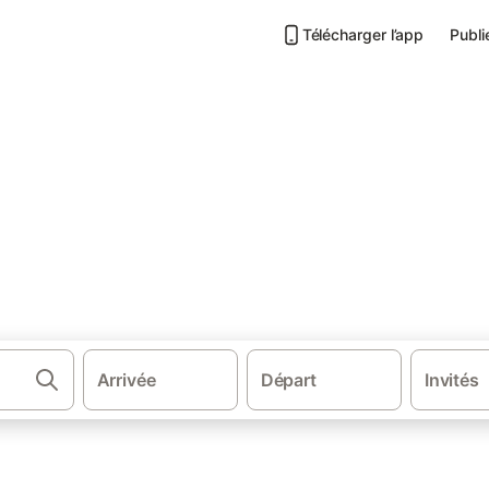
Télécharger l’app
Publi
aut-Rhin
servez au meilleur prix!
Arrivée
Départ
Invités