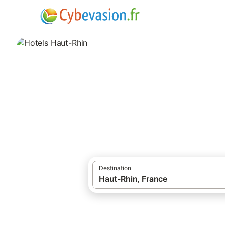
·
Locations de vacances
Hôtels dans le H
Hotels Haut-Rhin
688 résultats pour Hôtels. Comparez et ré
Destination