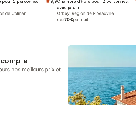
 pour 2 personnes,
9,9
Chambre d’hôte pour 2 personnes,
avec jardin
on de Colmar
Orbey, Région de Ribeauvillé
dès
70 €
par nuit
n compte
urs nos meilleurs prix et