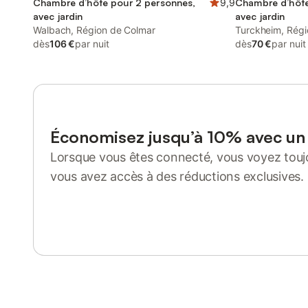
Chambre d’hôte pour 2 personnes,
9,9
Chambre d’hôte
avec jardin
avec jardin
Walbach, Région de Colmar
Turckheim, Régi
dès
106 €
par nuit
dès
70 €
par nuit
Économisez jusqu’à 10% avec u
Lorsque vous êtes connecté, vous voyez toujo
vous avez accès à des réductions exclusives.
Se connecter ou s'inscrire