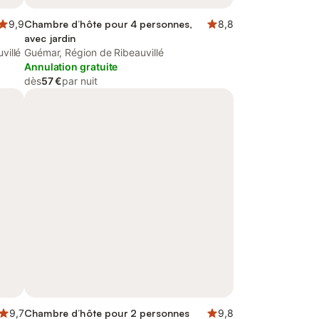
9,9
Chambre d’hôte pour 4 personnes,
8,8
avec jardin
villé
Guémar, Région de Ribeauvillé
Annulation gratuite
dès
57 €
par nuit
9,7
Chambre d’hôte pour 2 personnes
9,8