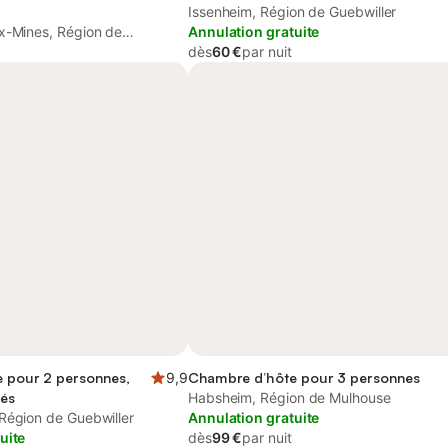
Issenheim, Région de Guebwiller
x-Mines, Région de
Annulation gratuite
dès
60 €
par nuit
 pour 2 personnes,
9,9
Chambre d’hôte pour 3 personnes
tés
Habsheim, Région de Mulhouse
Région de Guebwiller
Annulation gratuite
uite
dès
99 €
par nuit