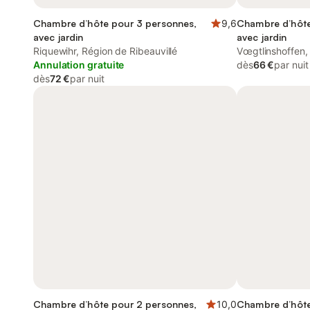
Chambre d’hôte pour 3 personnes,
9,6
Chambre d’hôte
avec jardin
avec jardin
Riquewihr, Région de Ribeauvillé
Vœgtlinshoffen,
Annulation gratuite
dès
66 €
par nuit
dès
72 €
par nuit
Chambre d’hôte pour 2 personnes,
10,0
Chambre d’hôte