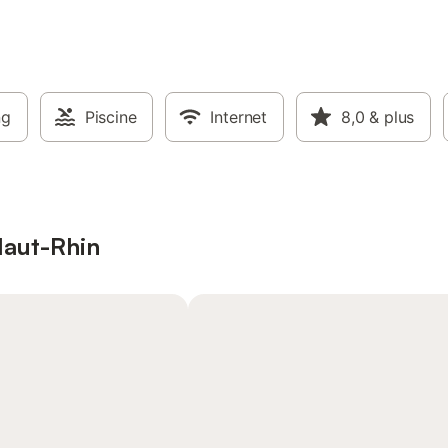
ng
Piscine
Internet
8,0
& plus
Haut-Rhin