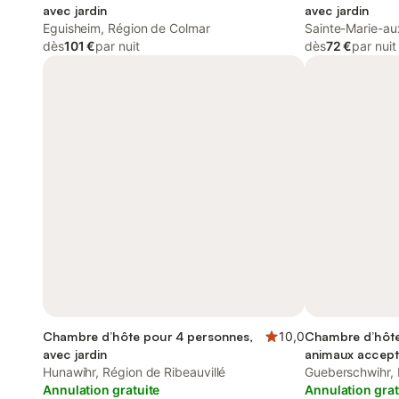
avec jardin
avec jardin
Eguisheim, Région de Colmar
Sainte-Marie-au
dès
101 €
par nuit
Ribeauvillé
dès
72 €
par nuit
Chambre d’hôte pour 4 personnes,
10,0
Chambre d’hôte
avec jardin
animaux accep
Hunawihr, Région de Ribeauvillé
Gueberschwihr, 
Annulation gratuite
Annulation grat