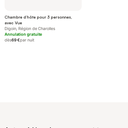
Chambre d’hôte pour 3 personnes,
avec Vue
Digoin, Région de Charolles
Annulation gratuite
dès
69 €
par nuit
Connectez-vous et économisez
Se connecter
jusqu'à 10% sur nos logements.