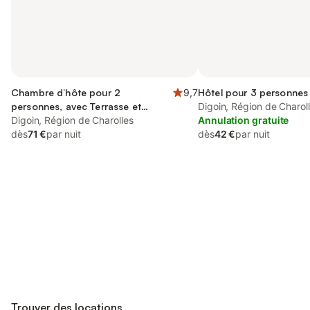
Chambre d’hôte pour 2
9,7
Hôtel pour 3 personnes
personnes, avec Terrasse et
Digoin, Région de Charol
Jardin
Digoin, Région de Charolles
Annulation gratuite
dès
71 €
par nuit
dès
42 €
par nuit
Connectez-vous et économisez
Se connecter
jusqu'à 10% sur nos logements.
Trouver des locations