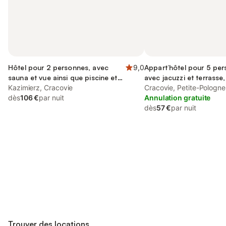
Hôtel pour 2 personnes, avec
9,0
Appart’hôtel pour 5 per
sauna et vue ainsi que piscine et
avec jacuzzi et terrasse
terrasse
Kazimierz, Cracovie
aux familles
Cracovie, Petite-Pologne
dès
106 €
par nuit
Annulation gratuite
dès
57 €
par nuit
Connectez-vous et économisez
Se connecter
jusqu'à 10% sur nos logements.
Trouver des locations