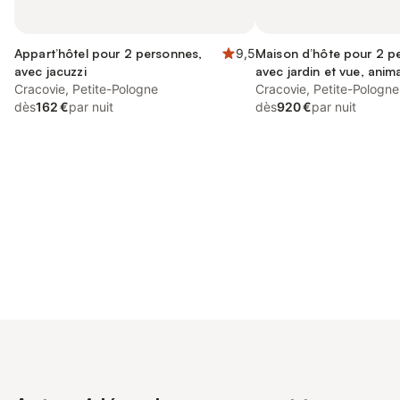
Appart’hôtel pour 2 personnes,
9,5
Maison d’hôte pour 2 p
avec jacuzzi
avec jardin et vue, anim
Cracovie, Petite-Pologne
acceptés
Cracovie, Petite-Pologne
dès
162 €
par nuit
dès
920 €
par nuit
Connectez-vous et économisez
Se connecter
jusqu'à 10% sur nos logements.