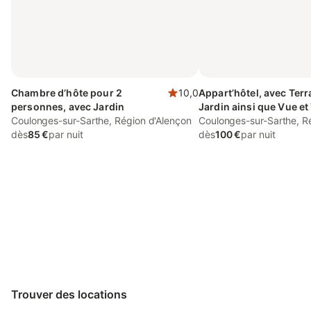
Chambre d’hôte pour 2
10,0
Appart’hôtel, avec Terr
personnes, avec Jardin
Jardin ainsi que Vue et
Coulonges-sur-Sarthe, Région d'Alençon
lac
Coulonges-sur-Sarthe, R
dès
85 €
par nuit
dès
100 €
par nuit
Connectez-vous et économisez
Se connecter
jusqu'à 10% sur nos logements.
Trouver des locations