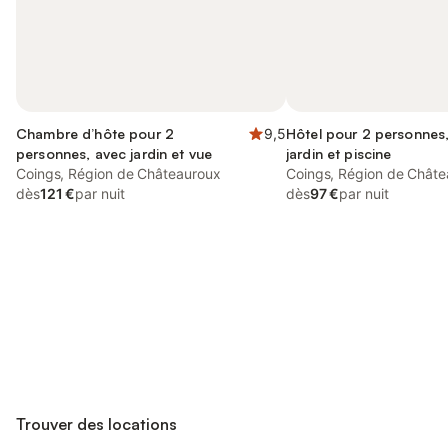
Chambre d’hôte pour 2
9,5
Hôtel pour 2 personnes
personnes, avec jardin et vue
jardin et piscine
Coings, Région de Châteauroux
Coings, Région de Chât
dès
121 €
par nuit
dès
97 €
par nuit
Connectez-vous et économisez
Se connecter
jusqu'à 10% sur nos logements.
Trouver des locations