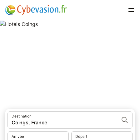
Hotels Coings
hôtels à Coings et ses environs.
Destination
Coings, France
Arrivée
Départ