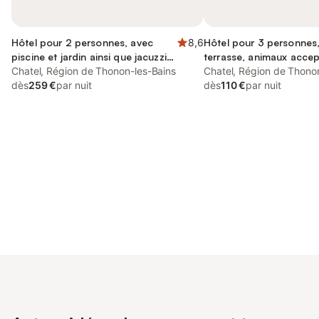
Hôtel pour 2 personnes, avec
8,6
Hôtel pour 3 personnes
piscine et jardin ainsi que jacuzzi
terrasse, animaux acce
et sauna
Chatel, Région de Thonon-les-Bains
Chatel, Région de Thono
dès
259 €
par nuit
dès
110 €
par nuit
Connectez-vous et économisez
Se connecter
jusqu'à 10% sur nos logements.