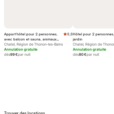
Appart’hôtel pour 2 personnes,
8,8
Hôtel pour 2 personnes
avec balcon et sauna, animaux
jardin
acceptés
Chatel, Région de Thonon-les-Bains
Chatel, Région de Thono
Annulation gratuite
Annulation gratuite
dès
99 €
par nuit
dès
80 €
par nuit
Connectez-vous et économisez
Se connecter
jusqu'à 10% sur nos logements.
Trouver des locations