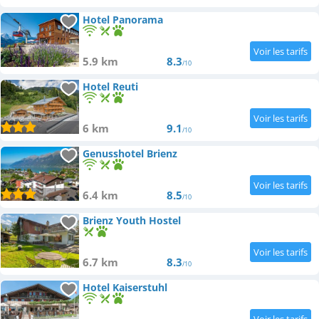
Hotel Panorama
5.9 km
8.3
/10
Hotel Reuti
6 km
9.1
/10
Genusshotel Brienz
6.4 km
8.5
/10
Brienz Youth Hostel
6.7 km
8.3
/10
Hotel Kaiserstuhl