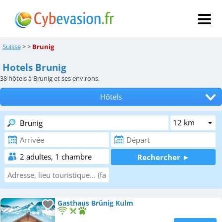
Suisse
>
>
Brunig
Hotels Brunig
38
hôtels à Brunig et ses environs.
Hôtels
Tous les hébergements
Chambres d'hôtes
Locations de vacances
Appartements
Campings
Gasthaus Brünig Kulm