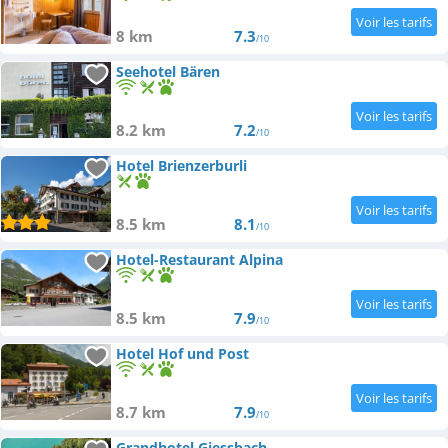
8 km
7.3
/10
Seehotel Bären
8.2 km
7.2
/10
Hotel Brienzerburli
8.5 km
8.1
/10
Hotel-Restaurant Alpina
8.5 km
7.9
/10
Hotel Hof und Post
8.7 km
7.9
/10
Grandhotel Giessbach