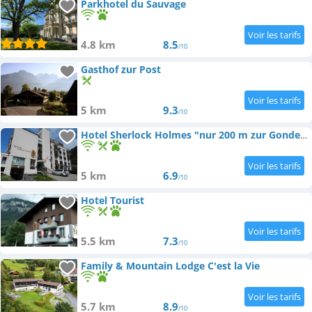
Parkhotel du Sauvage
4.8 km
8.5
/10
Gasthof zur Post
5 km
9.3
/10
Hotel Sherlock Holmes "nur 200 m zur Gondelbahn Hasliberg"
5 km
6.9
/10
Hotel Tourist
5.5 km
7.3
/10
Family & Mountain Lodge C'est la Vie
5.7 km
8.9
/10