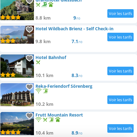
8.8 km
9
/10
Hotel Wildbach Brienz - Self Check-in
9.8 km
7.1
/10
Hotel Bahnhof
10.1 km
8.3
/10
Reka-Feriendorf Sörenberg
10.2 km
Frutt Mountain Resort
10.4 km
8.9
/10