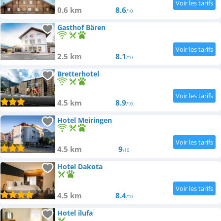
0.6 km
8.6
/10
Gasthof Bären
2.5 km
8.1
/10
Bretterhotel
4.5 km
8.9
/10
Hotel Meiringen
4.5 km
9
/10
Hotel Dakota
4.5 km
8.4
/10
Hotel ilufa