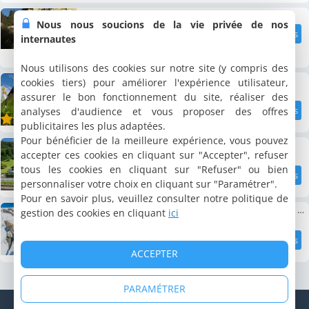
Hotel Go-In
Nous nous soucions de la vie privée de nos
internautes
11.2 km
8.8
/10
Nous utilisons des cookies sur notre site (y compris des
Hotel Sörenberg
cookies tiers) pour améliorer l'expérience utilisateur,
assurer le bon fonctionnement du site, réaliser des
analyses d'audience et vous proposer des offres
11.2 km
8.3
/10
publicitaires les plus adaptées.
Pour bénéficier de la meilleure expérience, vous pouvez
Landgasthof Zollhaus
accepter ces cookies en cliquant sur "Accepter", refuser
tous les cookies en cliquant sur "Refuser" ou bien
personnaliser votre choix en cliquant sur "Paramétrer".
11.5 km
8.4
/10
Pour en savoir plus, veuillez consulter notre politique de
Berggasthaus First - Only Accessible by Cable Car
gestion des cookies en cliquant
ici
12 km
8.7
ACCEPTER
/10
PARAMÉTRER
© Copyright 1998 - 2026 Cybevasion