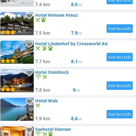
7.4 km
8.5
/10
Hotel Weisses Kreuz
7.5 km
7.9
/10
Hotel Lindenhof by Crossworld AG
7.7 km
8.1
/10
Hotel Steinbock
7.8 km
9
/10
Hotel Walz
7.9 km
8.6
/10
Seehotel Sternen