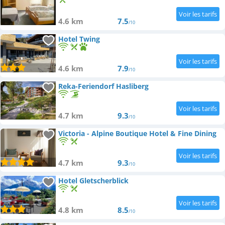
4.6 km
7.5
/10
Hotel Twing
4.6 km
7.9
/10
Reka-Feriendorf Hasliberg
4.7 km
9.3
/10
Victoria - Alpine Boutique Hotel & Fine Dining
4.7 km
9.3
/10
Hotel Gletscherblick
4.8 km
8.5
/10