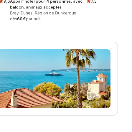
9,6
Appart’hôtel pour 4 personnes, avec
7,3
balcon, animaux acceptés
Bray-Dunes, Région de Dunkerque
dès
60 €
par nuit