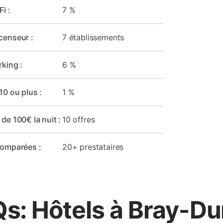
i :
7 %
censeur :
7 établissements
rking :
6 %
10 ou plus :
1 %
 de 100€ la nuit :
10 offres
comparées :
20+ prestataires
s: Hôtels à Bray-D