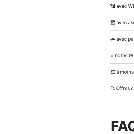
📶 avec WiF
🛗 avec as
🚗 avec pa
⭐ notés 9/
💶 à moins
🔍 Offres 
FAQ