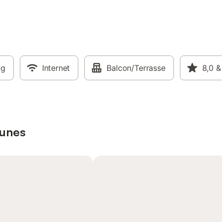
ng
Internet
Balcon/Terrasse
8,0
&
Dunes