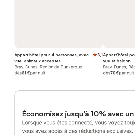
Appart’hôtel pour 4 personnes, avec
8,1
Appart’hôtel po
vue, animaux acceptés
vue et balcon
Bray-Dunes, Région de Dunkerque
Bray-Dunes, Ré
dès
61 €
par nuit
dès
70 €
par nuit
Économisez jusqu’à 10% avec u
Lorsque vous êtes connecté, vous voyez toujo
vous avez accès à des réductions exclusives.