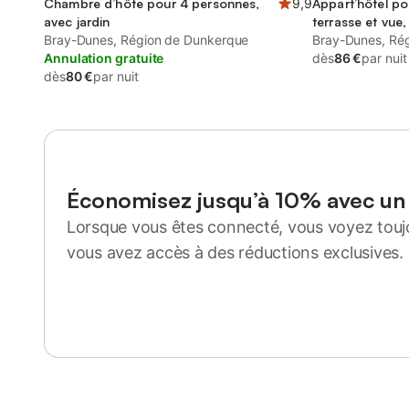
Chambre d’hôte pour 4 personnes,
9,9
Appart’hôtel po
avec jardin
terrasse et vue
Bray-Dunes, Région de Dunkerque
Bray-Dunes, Ré
Annulation gratuite
dès
86 €
par nuit
dès
80 €
par nuit
Économisez jusqu’à 10% avec u
Lorsque vous êtes connecté, vous voyez toujo
vous avez accès à des réductions exclusives.
Se connecter ou s'inscrire