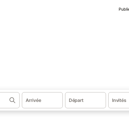
Publi
·
rd
Hôtels à Bray-Dunes
s
Arrivée
Départ
Invités