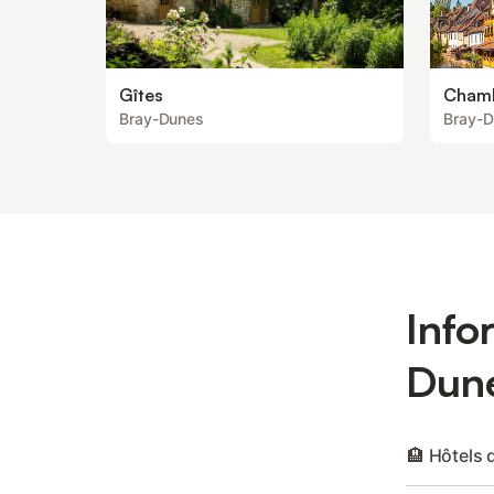
Gîtes
Chamb
Bray-Dunes
Bray-
Info
Dun
🏨 Hôtels 