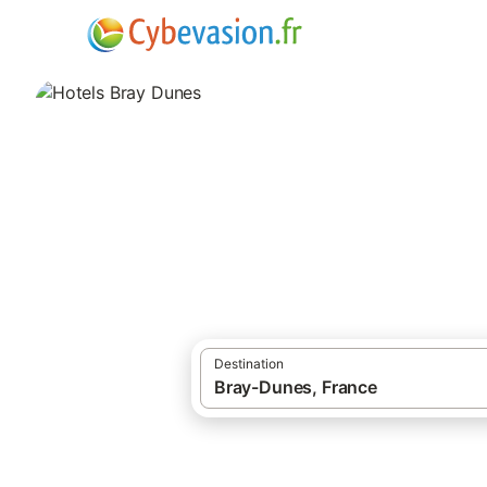
·
Locations de vacances
Département No
Hotels Bray Dune
hôtels à Bray Dunes et ses environs.
Destination