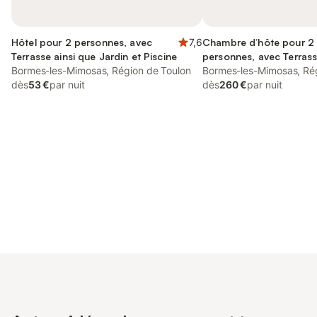
Hôtel pour 2 personnes, avec
7,6
Chambre d’hôte pour 2
Terrasse ainsi que Jardin et Piscine
personnes, avec Terrass
Bormes-les-Mimosas, Région de Toulon
Jardin ainsi que Piscine
Bormes-les-Mimosas, Ré
dès
53 €
par nuit
dès
260 €
par nuit
Connectez-vous et économisez
Se connecter
jusqu'à 10% sur nos logements.