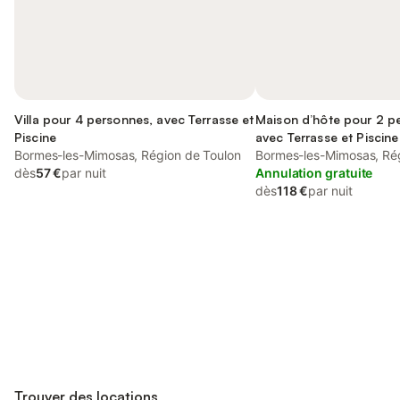
Villa pour 4 personnes, avec Terrasse et
Maison d’hôte pour 2 p
Piscine
avec Terrasse et Piscine
Bormes-les-Mimosas, Région de Toulon
Sauna et Vue
Bormes-les-Mimosas, Ré
dès
57 €
par nuit
Annulation gratuite
dès
118 €
par nuit
Connectez-vous et économisez
Se connecter
jusqu'à 10% sur nos logements.
Trouver des locations