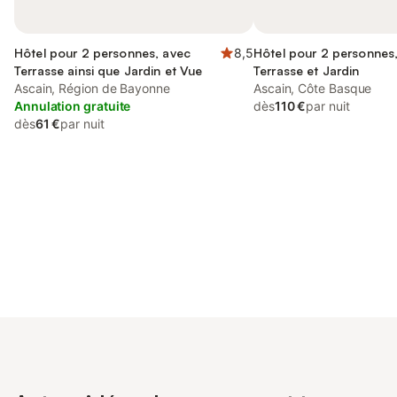
Hôtel pour 2 personnes, avec
8,5
Hôtel pour 2 personnes
Terrasse ainsi que Jardin et Vue
Terrasse et Jardin
Ascain, Région de Bayonne
Ascain, Côte Basque
Annulation gratuite
dès
110 €
par nuit
dès
61 €
par nuit
Connectez-vous et économisez
Se connecter
jusqu'à 10% sur nos logements.