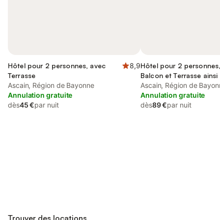
Hôtel pour 2 personnes, avec
8,9
Hôtel pour 2 personnes
Terrasse
Balcon et Terrasse ainsi
Ascain, Région de Bayonne
Jardin et Vue
Ascain, Région de Bayon
Annulation gratuite
Annulation gratuite
dès
45 €
par nuit
dès
89 €
par nuit
Connectez-vous et économisez
Se connecter
jusqu'à 10% sur nos logements.
Trouver des locations