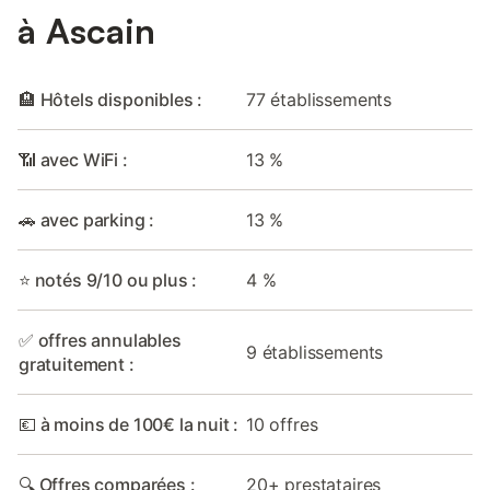
à Ascain
🏨 Hôtels disponibles :
77 établissements
📶 avec WiFi :
13 %
🚗 avec parking :
13 %
⭐ notés 9/10 ou plus :
4 %
✅ offres annulables
9 établissements
gratuitement :
💶 à moins de 100€ la nuit :
10 offres
🔍 Offres comparées :
20+ prestataires