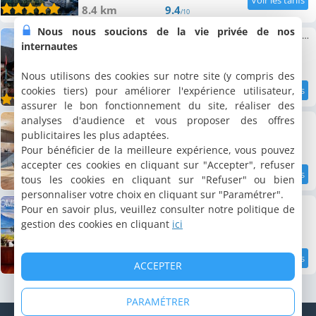
8.4 km
9.4
/10
Nous nous soucions de la vie privée de nos
Swiss-Chalet Merlischachen - Historik Chalet-Hotel Lodge
internautes
4 gîtes, 15 à 30 m²
1 à 2 personnes (total 7 personnes)
Nous utilisons des cookies sur notre site (y compris des
cookies tiers) pour améliorer l'expérience utilisateur,
8.5 km
6.8
/10
assurer le bon fonctionnement du site, réaliser des
The Swiss Bijou / Alpine Retreat
analyses d'audience et vous proposer des offres
Maison de vacances, 40 m²
publicitaires les plus adaptées.
2 personnes, 1 chambre, 1 salle de bains
Pour bénéficier de la meilleure expérience, vous pouvez
accepter ces cookies en cliquant sur "Accepter", refuser
tous les cookies en cliquant sur "Refuser" ou bien
10.3 km
6.8
/10
personnaliser votre choix en cliquant sur "Paramétrer".
Lakeside Lucerne
Pour en savoir plus, veuillez consulter notre politique de
Chambre chez l'habitant, 30 m²
gestion des cookies en cliquant
ici
4 personnes, 1 salle de bains
ACCEPTER
10.5 km
8.6
/10
PARAMÉTRER