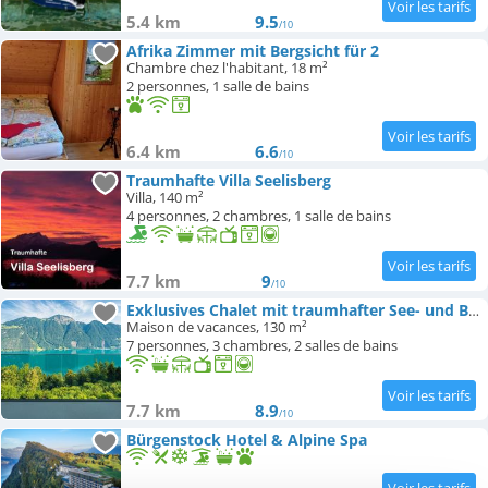
5.4 km
9.5
/10
Afrika Zimmer mit Bergsicht für 2
Chambre chez l'habitant, 18 m²
2 personnes, 1 salle de bains
6.4 km
6.6
/10
Traumhafte Villa Seelisberg
Villa, 140 m²
4 personnes, 2 chambres, 1 salle de bains
7.7 km
9
/10
Exklusives Chalet mit traumhafter See- und Bergsicht
Maison de vacances, 130 m²
7 personnes, 3 chambres, 2 salles de bains
7.7 km
8.9
/10
Bürgenstock Hotel & Alpine Spa