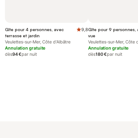
Gîte pour 4 personnes, avec
9,8
Gîte pour 9 personnes, a
terrasse et jardin
vue
Veulettes-sur-Mer, Côte d'Albâtre
Veulettes-sur-Mer, Côte d
Annulation gratuite
Annulation gratuite
dès
94 €
par nuit
dès
180 €
par nuit
Connectez-vous et économisez
Se connecter
jusqu'à 10% sur nos logements.