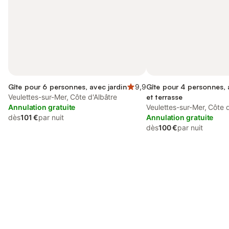
Gîte pour 6 personnes, avec jardin
9,9
Gîte pour 4 personnes, 
Veulettes-sur-Mer, Côte d'Albâtre
et terrasse
Annulation gratuite
Veulettes-sur-Mer, Côte d
dès
101 €
par nuit
Annulation gratuite
dès
100 €
par nuit
Connectez-vous et économisez
Se connecter
jusqu'à 10% sur nos logements.