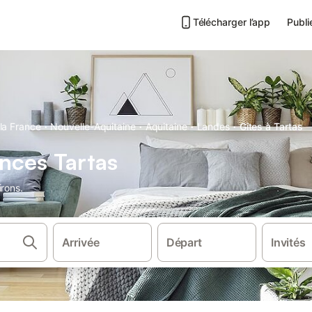
Télécharger l’app
Publi
·
·
·
·
la France
Nouvelle-Aquitaine
Aquitaine
Landes
Gîtes à Tartas
nces Tartas
irons.
Arrivée
Départ
Invités