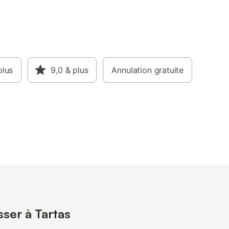
plus
9,0
& plus
Annulation gratuite
sser à Tartas