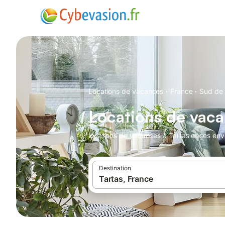
·
·
Locations de vacances
France
Sud de 
Locations de vaca
locations de vacances à Tartas et ses env
Destination