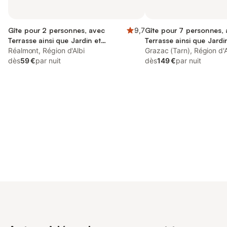
Gîte pour 2 personnes, avec
9,7
Gîte pour 7 personnes,
Terrasse ainsi que Jardin et
Terrasse ainsi que Jardi
Piscine
Réalmont, Région d'Albi
Piscine
Grazac (Tarn), Région d'A
dès
59 €
par nuit
dès
149 €
par nuit
Connectez-vous et économisez
Se connecter
jusqu'à 10% sur nos logements.