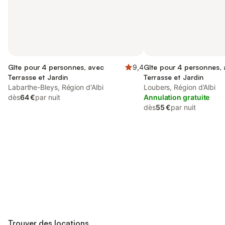
Gîte pour 4 personnes, avec
9,4
Gîte pour 4 personnes,
Terrasse et Jardin
Terrasse et Jardin
Labarthe-Bleys, Région d'Albi
Loubers, Région d'Albi
dès
64 €
par nuit
Annulation gratuite
dès
55 €
par nuit
Connectez-vous et économisez
Se connecter
jusqu'à 10% sur nos logements.
Trouver des locations