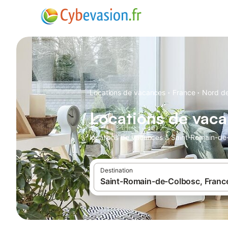
·
·
Locations de vacances
France
Nord de
Locations de vac
locations de vacances à Saint-Romain-de-
Destination