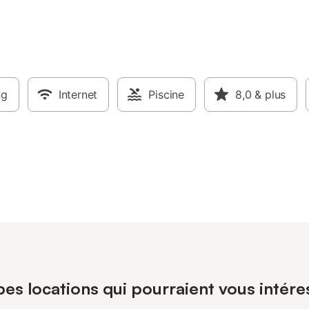
ng
Internet
Piscine
8,0
& plus
pes locations qui pourraient vous intér