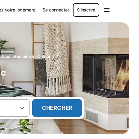
ez votre logement
Se connecter
S'inscrire
à Saint-Romain-de-Colbosc
sc
CHERCHER