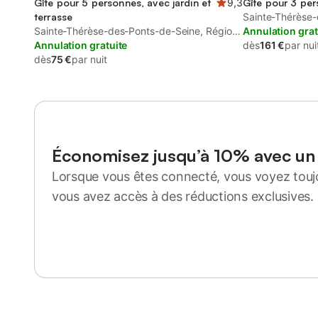
Gîte pour 5 personnes, avec jardin et
9,3
Gîte pour 3 pe
terrasse
Sainte-Thérèse-
Sainte-Thérèse-des-Ponts-de-Seine, Région
du Havre
Annulation grat
du Havre
Annulation gratuite
dès
161 €
par nui
dès
75 €
par nuit
Économisez jusqu’à 10% avec u
Lorsque vous êtes connecté, vous voyez toujo
vous avez accès à des réductions exclusives.
Se connecter ou s'inscrire