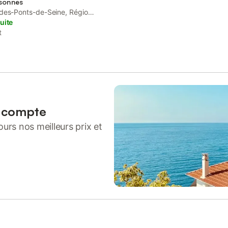
rsonnes
des-Ponts-de-Seine, Région
uite
t
n compte
urs nos meilleurs prix et