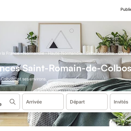
Publi
·
·
·
·
 la France
Normandie
Haute-Normandie
Seine-Maritime
Gîtes 
ances Saint-Romain-de-Colbo
Colbosc et ses environs.
Arrivée
Départ
Invités