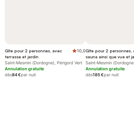
Gîte pour 2 personnes, avec
10,0
Gîte pour 2 personnes, 
terrasse et jardin
sauna ainsi que vue et j
Saint-Mesmin (Dordogne), Périgord Vert
Saint-Mesmin (Dordogne)
Annulation gratuite
Annulation gratuite
dès
84 €
par nuit
dès
185 €
par nuit
Connectez-vous et économisez
Se connecter
jusqu'à 10% sur nos logements.