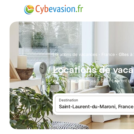
·
·
Locations de vacances
France
Gîtes à
Locations de vaca
locations de vacances à Saint-Laurent du 
Destination