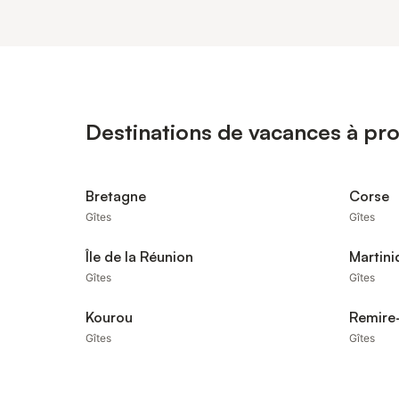
Destinations de vacances à pro
Bretagne
Corse
Gîtes
Gîtes
Île de la Réunion
Martini
Gîtes
Gîtes
Kourou
Remire
Gîtes
Gîtes