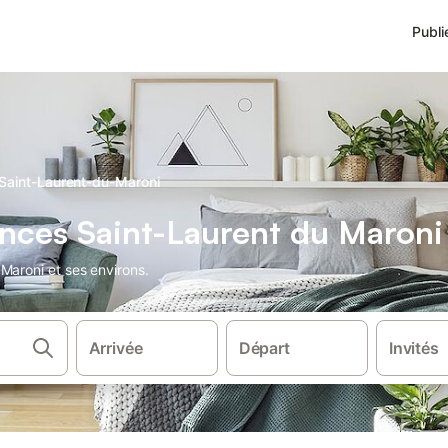
Publi
 Saint-Laurent-du-Maroni
nces Saint-Laurent du Maroni
Maroni et ses environs.
Arrivée
Départ
Invités