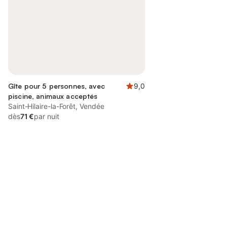
Gîte pour 5 personnes, avec
9,0
piscine, animaux acceptés
Saint-Hilaire-la-Forêt, Vendée
dès
71 €
par nuit
Connectez-vous et économisez
Se connecter
jusqu'à 10% sur nos logements.