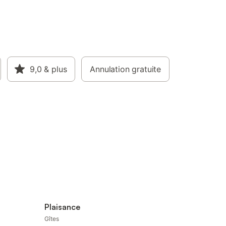
9,0
& plus
Annulation gratuite
Plaisance
Gîtes