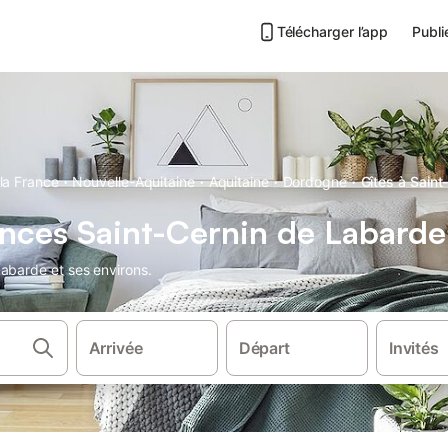
Télécharger l’app
Publi
·
·
·
·
la France
Nouvelle-Aquitaine
Aquitaine
Dordogne
Gîtes à Sain
nces Saint-Cernin de Labarde
abarde et ses environs.
Arrivée
Départ
Invités