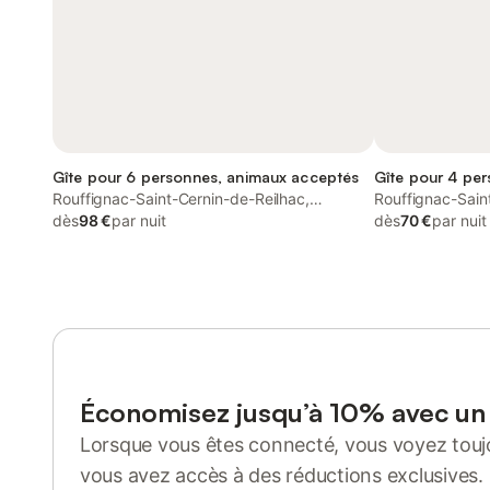
Gîte pour 6 personnes, animaux acceptés
Gîte pour 4 pe
Rouffignac-Saint-Cernin-de-Reilhac,
Rouffignac-Sain
Périgord Blanc
dès
98 €
par nuit
Périgord Noir
dès
70 €
par nuit
Économisez jusqu’à 10% avec u
Lorsque vous êtes connecté, vous voyez toujo
vous avez accès à des réductions exclusives.