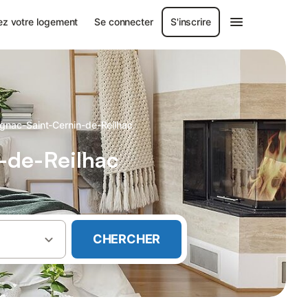
ez votre logement
Se connecter
S'inscrire
ignac-Saint-Cernin-de-Reilhac
-de-Reilhac
CHERCHER