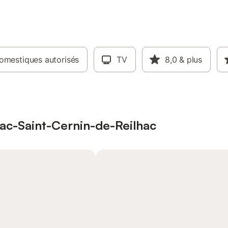
omestiques autorisés
TV
8,0
& plus
nac-Saint-Cernin-de-Reilhac