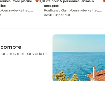
sonnes, avec piscine,
9,9
Gîte pour 6 personnes, animaux
lles
acceptés
t-Cernin-de-Reilhac,
Rouffignac-Saint-Cernin-de-Reilhac,
t
Périgord Noir
dès
103 €
par nuit
n compte
urs nos meilleurs prix et