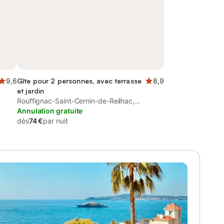
9,6
Gîte pour 2 personnes, avec terrasse
8,9
et jardin
Rouffignac-Saint-Cernin-de-Reilhac,
Périgord Noir
Annulation gratuite
dès
74 €
par nuit