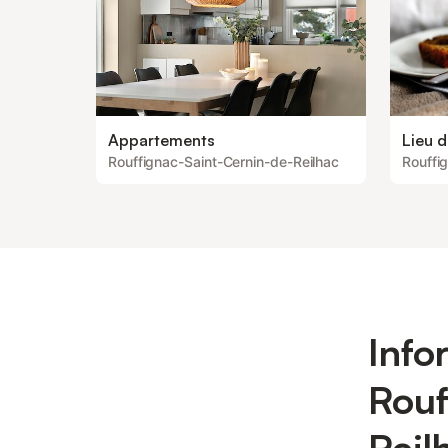
Appartements
Lieu d
Rouffignac-Saint-Cernin-de-Reilhac
Rouffi
Info
Rouf
Reil