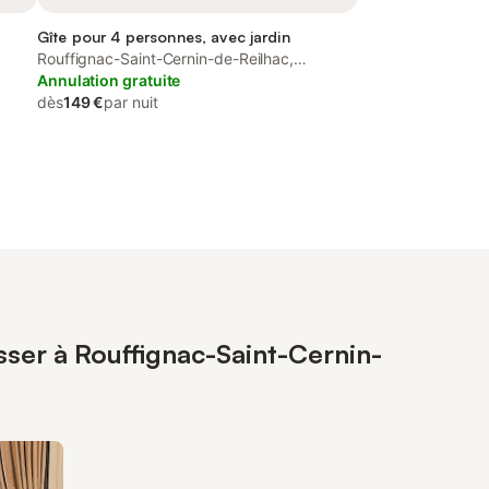
Gîte pour 4 personnes, avec jardin
Rouffignac-Saint-Cernin-de-Reilhac,
Périgord Noir
Annulation gratuite
dès
149 €
par nuit
sser à Rouffignac-Saint-Cernin-