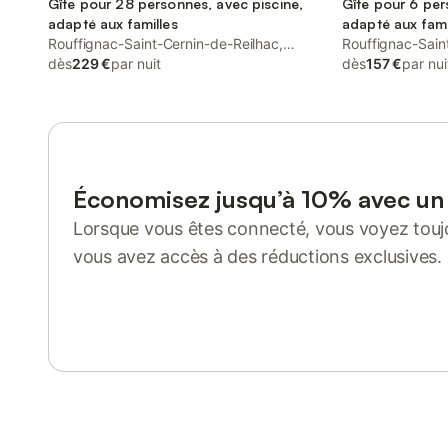
Gîte pour 28 personnes, avec piscine,
Gîte pour 6 per
adapté aux familles
adapté aux fami
Rouffignac-Saint-Cernin-de-Reilhac,
Rouffignac-Sain
Périgord Noir
dès
229 €
par nuit
Périgord Noir
dès
157 €
par nui
Économisez jusqu’à 10% avec u
Lorsque vous êtes connecté, vous voyez toujo
vous avez accès à des réductions exclusives.
Se connecter ou s'inscrire