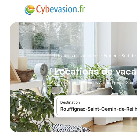
·
·
Locations de vacances
France
Sud de 
Locations de vaca
locations de vacances à Rouffignac-Saint-
Destination