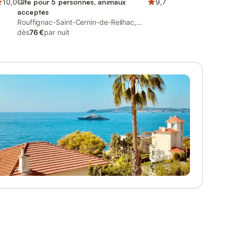
10,0
Gîte pour 5 personnes, animaux
9,7
acceptés
Rouffignac-Saint-Cernin-de-Reilhac,
Périgord Noir
dès
76 €
par nuit