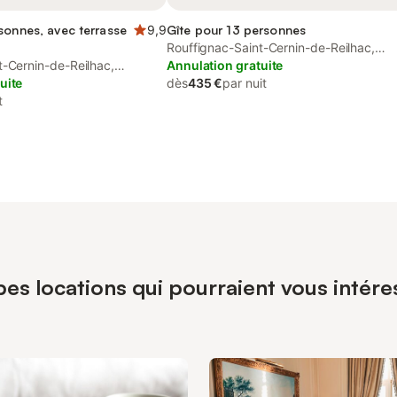
sonnes, avec terrasse
9,9
Gîte pour 13 personnes
Rouffignac-Saint-Cernin-de-Reilhac,
t-Cernin-de-Reilhac,
Périgord
Annulation gratuite
uite
dès
435 €
par nuit
t
pes locations qui pourraient vous intére