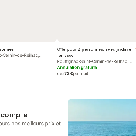
rsonnes
Gîte pour 2 personnes, avec jardin et
t-Cernin-de-Reilhac,
terrasse
Rouffignac-Saint-Cernin-de-Reilhac,
Périgord Noir
Annulation gratuite
dès
73 €
par nuit
n compte
urs nos meilleurs prix et