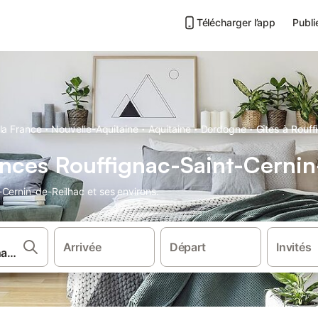
Télécharger l’app
Publi
·
·
·
·
la France
Nouvelle-Aquitaine
Aquitaine
Dordogne
Gîtes à Rouff
nces Rouffignac-Saint-Cernin
Cernin-de-Reilhac et ses environs.
Arrivée
Départ
Invités