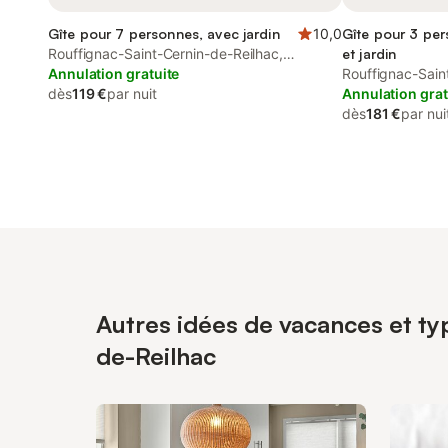
Gîte pour 7 personnes, avec jardin
10,0
Gîte pour 3 per
Rouffignac-Saint-Cernin-de-Reilhac,
et jardin
Périgord Noir
Annulation gratuite
Rouffignac-Sain
dès
119 €
par nuit
Périgord Noir
Annulation grat
dès
181 €
par nui
Autres idées de vacances et ty
de-Reilhac