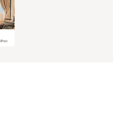
ilhac