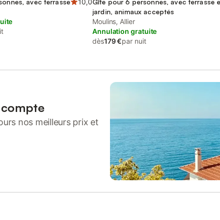
sonnes, avec terrasse
10,0
Gîte pour 6 personnes, avec terrasse e
jardin, animaux acceptés
uite
Moulins, Allier
it
Annulation gratuite
dès
179 €
par nuit
n compte
urs nos meilleurs prix et