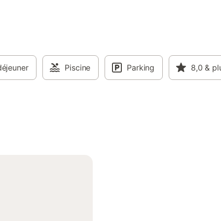
déjeuner
Piscine
Parking
8,0
& pl