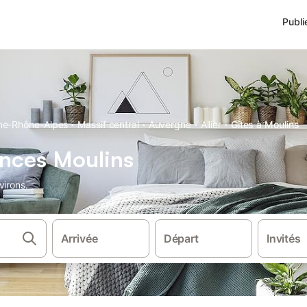
Publi
·
·
·
·
ne-Rhône-Alpes
Massif central
Auvergne
Allier
Gîtes à Moulins
ances Moulins
virons.
Arrivée
Départ
Invités