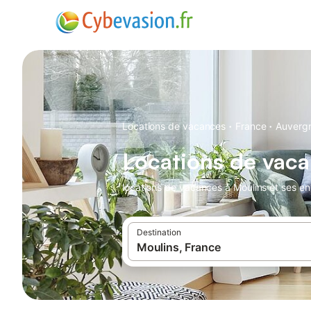
·
·
Locations de vacances
France
Auverg
Locations de vac
locations de vacances à Moulins et ses en
Destination