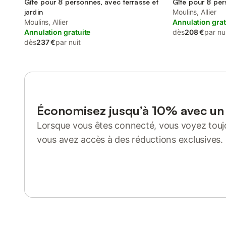
Gîte pour 8 personnes, avec terrasse et
Gîte pour 8 per
jardin
Moulins, Allier
Moulins, Allier
Annulation grat
Annulation gratuite
dès
208 €
par nu
dès
237 €
par nuit
Économisez jusqu’à 10% avec u
Lorsque vous êtes connecté, vous voyez toujo
vous avez accès à des réductions exclusives.
Se connecter ou s'inscrire