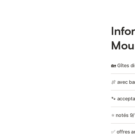
Info
Moul
🏡 Gîtes d
🍖 avec ba
🐾 accepta
⭐ notés 9/
✅ offres a