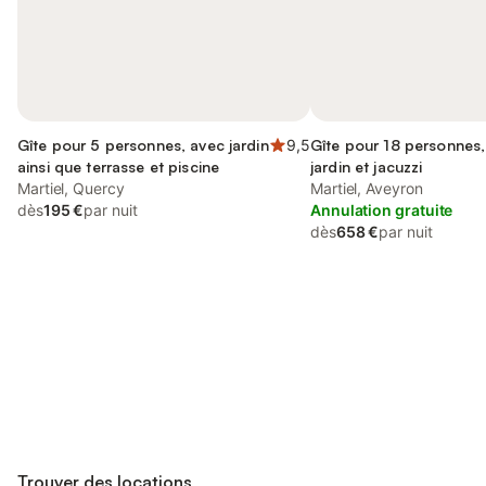
Gîte pour 5 personnes, avec jardin
9,5
Gîte pour 18 personnes,
ainsi que terrasse et piscine
jardin et jacuzzi
Martiel, Quercy
Martiel, Aveyron
dès
195 €
par nuit
Annulation gratuite
dès
658 €
par nuit
Connectez-vous et économisez
Se connecter
jusqu'à 10% sur nos logements.
Trouver des locations