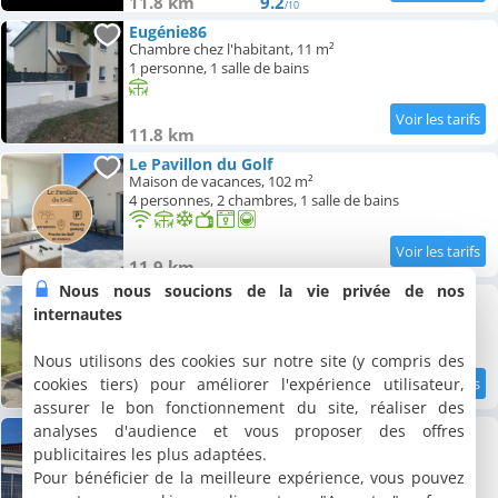
11.8 km
9.2
/10
Eugénie86
Chambre chez l'habitant, 11 m²
1 personne, 1 salle de bains
11.8 km
Le Pavillon du Golf
Maison de vacances, 102 m²
4 personnes, 2 chambres, 1 salle de bains
11.9 km
Nous nous soucions de la vie privée de nos
Charmante maison près du Futuroscope
internautes
Maison de vacances, 132 m²
10 personnes, 3 chambres, 2 salles de bains
Nous utilisons des cookies sur notre site (y compris des
cookies tiers) pour améliorer l'expérience utilisateur,
11.9 km
8.8
/10
assurer le bon fonctionnement du site, réaliser des
Maison à proximité du Futuroscope
analyses d'audience et vous proposer des offres
Maison de vacances, 90 m²
publicitaires les plus adaptées.
8 personnes, 3 chambres, 1 salle de bains
Pour bénéficier de la meilleure expérience, vous pouvez