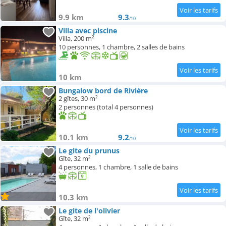
9.9 km
9.3
/10
Villa avec piscine
Villa, 200 m²
10 personnes, 1 chambre, 2 salles de bains
10 km
Bungalow bord de Rivière
2 gîtes, 30 m²
2 personnes (total 4 personnes)
10.1 km
9.2
/10
Le gite du prunus
Gîte, 32 m²
4 personnes, 1 chambre, 1 salle de bains
10.3 km
Le gite de l'olivier
Gîte, 32 m²