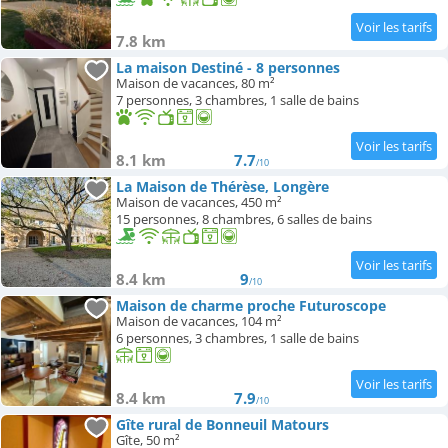
7.8 km
La maison Destiné - 8 personnes
Maison de vacances, 80 m²
7 personnes, 3 chambres, 1 salle de bains
8.1 km
7.7
/10
La Maison de Thérèse, Longère
Maison de vacances, 450 m²
15 personnes, 8 chambres, 6 salles de bains
8.4 km
9
/10
Maison de charme proche Futuroscope
Maison de vacances, 104 m²
6 personnes, 3 chambres, 1 salle de bains
8.4 km
7.9
/10
Gîte rural de Bonneuil Matours
Gîte, 50 m²