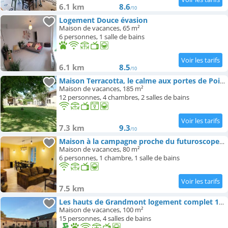
6.1 km
8.6
/10
Logement Douce évasion
Maison de vacances, 65 m²
6 personnes, 1 salle de bains
6.1 km
8.5
/10
Maison Terracotta, le calme aux portes de Poitiers
Maison de vacances, 185 m²
12 personnes, 4 chambres, 2 salles de bains
7.3 km
9.3
/10
Maison à la campagne proche du futuroscope, Aquascope 6pers
Maison de vacances, 80 m²
6 personnes, 1 chambre, 1 salle de bains
7.5 km
Les hauts de Grandmont logement complet 12-15 personnes
Maison de vacances, 100 m²
15 personnes, 4 salles de bains