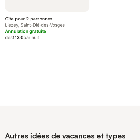
Gîte pour 2 personnes
Liézey, Saint-Dié-des-Vosges
Annulation gratuite
dès
113 €
par nuit
Connectez-vous et économisez
Se connecter
jusqu'à 10% sur nos logements.
Autres idées de vacances et types