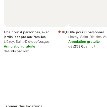
Gîte pour 4 personnes, avec
10,0
Gîte pour 8 personnes
jardin, adapté aux familles
Liézey, Saint-Dié-des-V
Liézey, Saint-Dié-des-Vosges
Annulation gratuite
Annulation gratuite
dès
253 €
par nuit
dès
60 €
par nuit
Connectez-vous et économisez
Se connecter
jusqu'à 10% sur nos logements.
Trouver des locations