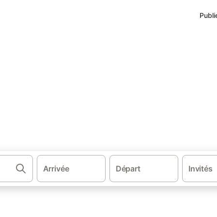
Publi
 Letterfrack
nces Letterfrack
 environs.
Arrivée
Départ
Invités