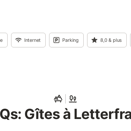
ne
Internet
Parking
8,0
& plus
Qs: Gîtes à Letterfr