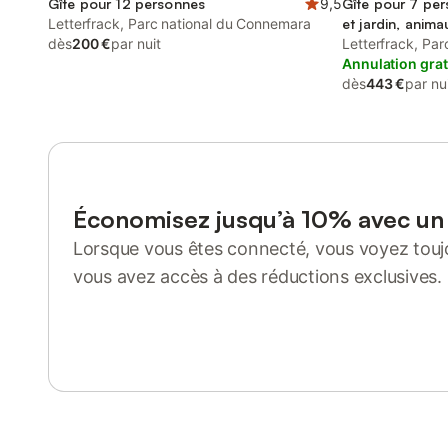
Gîte pour 12 personnes
9,5
Gîte pour 7 per
Letterfrack, Parc national du Connemara
et jardin, anim
dès
200 €
par nuit
Letterfrack, Pa
Annulation grat
dès
443 €
par nu
Économisez jusqu’à 10% avec u
Lorsque vous êtes connecté, vous voyez toujo
vous avez accès à des réductions exclusives.
Se connecter ou s'inscrire