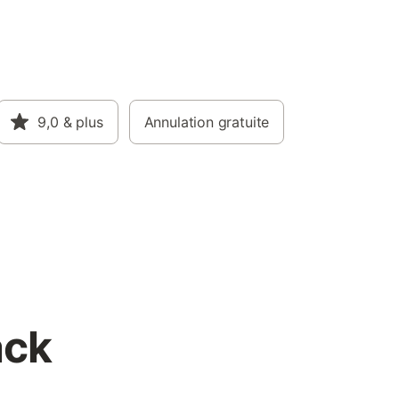
9,0
& plus
Annulation gratuite
ack