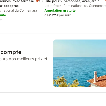
sonnes, avec terrasse
9,8
Gîte pour 2 personnes, avec jardin
aux acceptés
Letterfrack, Parc national du Connemar
rc national du Connemara
Annulation gratuite
uite
dès
122 €
par nuit
it
n compte
urs nos meilleurs prix et