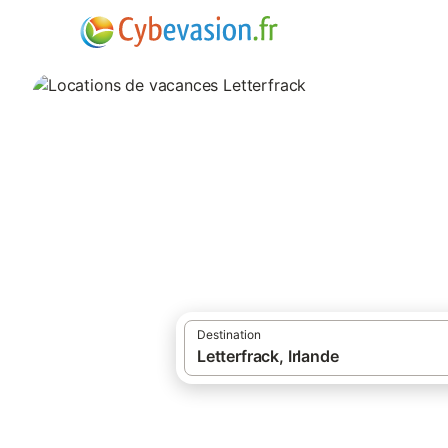
·
·
Locations de vacances
Irlande
Gîtes à
Locations de vaca
locations de vacances à Letterfrack et ses
Destination