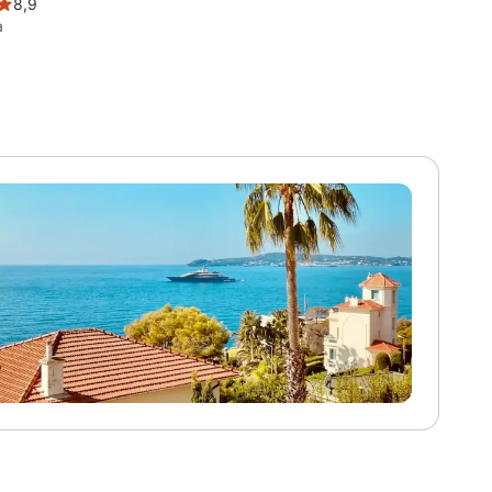
8,9
a