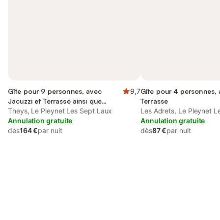
Gîte pour 9 personnes, avec
9,7
Gîte pour 4 personnes,
Jacuzzi et Terrasse ainsi que
Terrasse
Jardin et Vue
Theys, Le Pleynet Les Sept Laux
Les Adrets, Le Pleynet L
Annulation gratuite
Annulation gratuite
dès
164 €
par nuit
dès
87 €
par nuit
Connectez-vous et économisez
Se connecter
jusqu'à 10% sur nos logements.