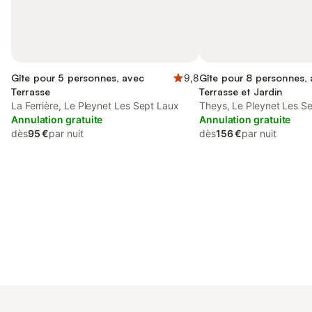
Gîte pour 5 personnes, avec
9,8
Gîte pour 8 personnes,
Terrasse
Terrasse et Jardin
La Ferrière, Le Pleynet Les Sept Laux
Theys, Le Pleynet Les S
Annulation gratuite
Annulation gratuite
dès
95 €
par nuit
dès
156 €
par nuit
Connectez-vous et économisez
Se connecter
jusqu'à 10% sur nos logements.