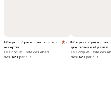
Gîte pour 7 personnes, animaux
9,8
Gîte pour 7 personnes, a
acceptés
que terrasse et jacuzzi
Le Conquet, Côte des Abers
Le Conquet, Côte des Ab
dès
142 €
par nuit
dès
142 €
par nuit
Connectez-vous et économisez
Se connecter
jusqu'à 10% sur nos logements.