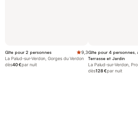
Gîte pour 2 personnes
9,3
Gîte pour 4 personnes,
La Palud-sur-Verdon, Gorges du Verdon
Terrasse et Jardin
dès
40 €
par nuit
La Palud-sur-Verdon, Pr
dès
128 €
par nuit
Connectez-vous et économisez
Se connecter
jusqu'à 10% sur nos logements.