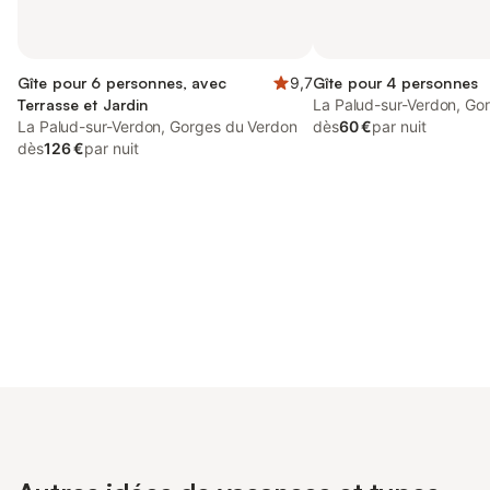
Gîte pour 6 personnes, avec
9,7
Gîte pour 4 personnes
Terrasse et Jardin
La Palud-sur-Verdon, Go
La Palud-sur-Verdon, Gorges du Verdon
dès
60 €
par nuit
dès
126 €
par nuit
Connectez-vous et économisez
Se connecter
jusqu'à 10% sur nos logements.