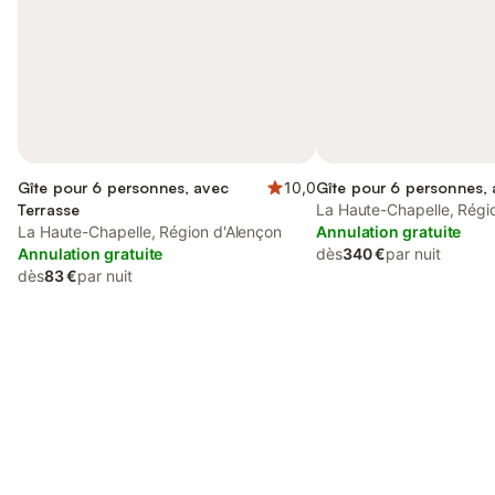
Gîte pour 6 personnes, avec
10,0
Gîte pour 6 personnes, 
Terrasse
La Haute-Chapelle, Régi
La Haute-Chapelle, Région d'Alençon
Annulation gratuite
Annulation gratuite
dès
340 €
par nuit
dès
83 €
par nuit
Connectez-vous et économisez
Se connecter
jusqu'à 10% sur nos logements.