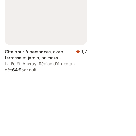
Gîte pour 6 personnes, avec
9,7
terrasse et jardin, animaux
acceptés
La Forêt-Auvray, Région d'Argentan
dès
64 €
par nuit
Connectez-vous et économisez
Se connecter
jusqu'à 10% sur nos logements.